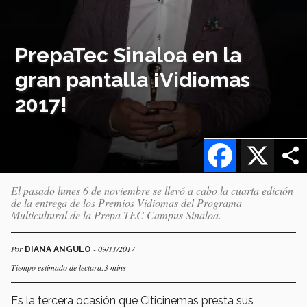
PrepaTec Sinaloa en la
gran pantalla ¡Vidiomas
2017!
Facebook
X
El pasado lunes 6 de noviembre se llevó a cabo la cuarta edición
de la entrega de los Premios Vidiomas del Programa
Multicultural de la Prepa TEC Campus Sinaloa.
Por
- 09/11/2017
DIANA ANGULO
Tiempo estimado de lectura:3 mins
Es la tercera ocasión que Citicinemas presta sus