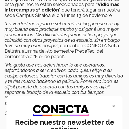
esta gran noche están seleccionados para
“Vidiomas
Intercampus 1ª edición
” que tendrá lugar en nuestra
sede Campus Sinaloa el día lunes 13 de noviembre.
“La verdad me ayudo a saber más chino, porque no soy
muy buena pero practiqué mucho y así gané una mejor
pronunciación. Mis dificultades fueron el tiempo, ya que
coincidió con otros proyectos de la escuela, sin embargo
tuve un muy buen equipo”
, comentó a CONECTA Sofía
Beltrán, alumna de 5to semestre PrepaTec, del
cortometraje “Flor de papel”.
“Me gusta que nos dejen hacer lo que queramos,
esforzándonos a ser creativos, cada quien elige a su
equipo entonces trabajar con tus amigos es muy divertido
y te ríes mucho haciendo la película. Por el otro lado, es
difícil ponerte de acuerdo con tus amigos y es difícil
separar el trabajo de la escuela con tus tiempos
libres.”
expresó Ricardo De Rueda, alumno de 3 er
semestre PrepaTec del cortometraje “J´ecouterai”.
×
Campus:
Sinaloa
Recibe nuestro newsletter de