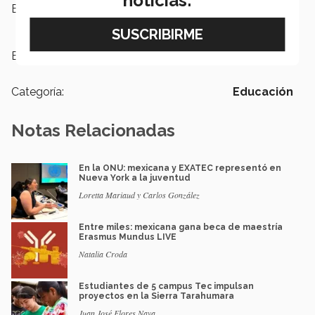
noticias:
Escuelas:
PrepaTec
Etiquetas:
Vidiomas local 2017
Categoría:
Educación
Notas Relacionadas
En la ONU: mexicana y EXATEC representó en
Nueva York a la juventud
Loretta Mariaud y Carlos González
Entre miles: mexicana gana beca de maestría
Erasmus Mundus LIVE
Natalia Croda
Estudiantes de 5 campus Tec impulsan
proyectos en la Sierra Tarahumara
Juan José Flores Nava