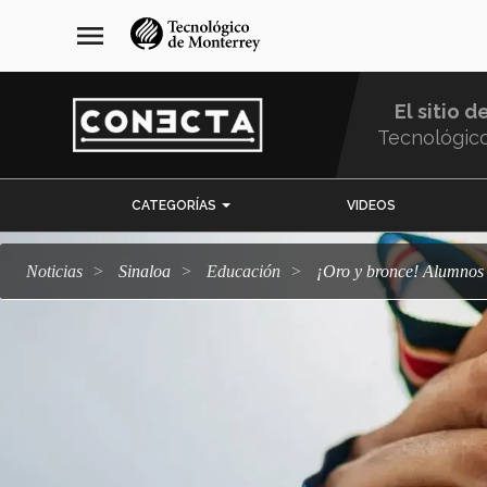
Pasar
navegación
menu
al
principal
contenido
principal
El sitio d
Tecnológic
Menu
CATEGORÍAS
VIDEOS
Comunidad
Noticias
Sinaloa
Educación
¡Oro y bronce! Alumno