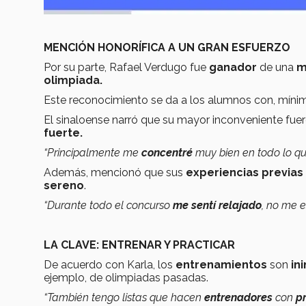
MENCIÓN HONORÍFICA A UN GRAN ESFUERZO
Por su parte, Rafael Verdugo fue
ganador
de una
m
olimpiada.
Este reconocimiento se da a los alumnos con, mínim
El sinaloense narró que su mayor inconveniente fue
fuerte.
“Principalmente me
concentré
muy bien en todo lo q
Además, mencionó que sus
experiencias previas
sereno
.
“Durante todo el concurso
me sentí relajado
, no me 
LA CLAVE: ENTRENAR Y PRACTICAR
De acuerdo con Karla, los
entrenamientos
son
in
ejemplo, de olimpiadas pasadas.
“También tengo listas que hacen
entrenadores
con
p