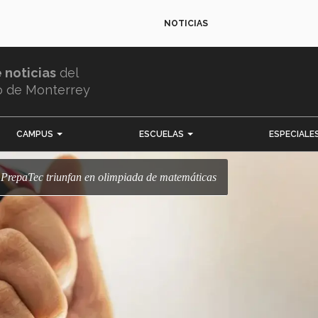
NOTICIAS
e noticias
del
o de Monterrey
CAMPUS
ESCUELAS
ESPECIALE
s PrepaTec triunfan en olimpiada de matemáticas