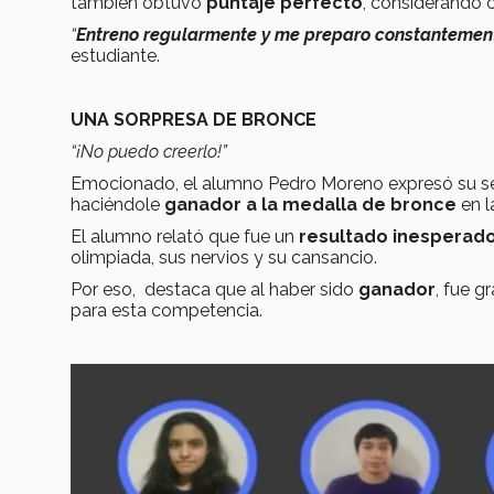
también obtuvo
puntaje perfecto
, considerando c
“
Entreno regularmente y me preparo constantemen
estudiante.
UNA SORPRESA DE BRONCE
“¡No puedo
creerlo!
”
Emocionado, el alumno Pedro Moreno expresó su sen
haciéndole
ganador a la medalla de bronce
en 
El alumno relató que fue un
resultado inesperad
olimpiada, sus nervios y su cansancio.
Por eso, destaca que al haber sido
ganador
, fue g
para esta competencia.