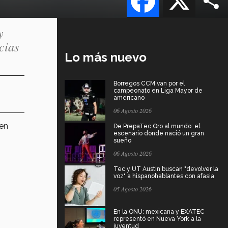
y
cias
Lo más nuevo
Borregos CCM van por el
campeonato en Liga Mayor de
americano
06 Agosto 2026
men
De PrepaTec Qro al mundo: el
escenario donde nació un gran
sueño
06 Agosto 2026
Tec y UT Austin buscan "devolver la
voz" a hispanohablantes con afasia
05 Agosto 2026
En la ONU: mexicana y EXATEC
representó en Nueva York a la
juventud