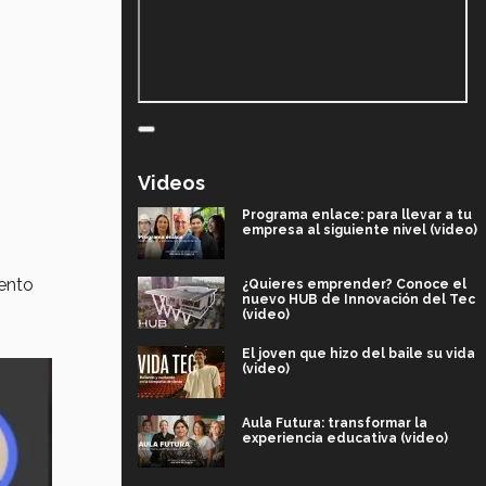
Videos
Programa enlace: para llevar a tu
empresa al siguiente nivel (video)
ento
¿Quieres emprender? Conoce el
nuevo HUB de Innovación del Tec
(video)
El joven que hizo del baile su vida
(video)
Aula Futura: transformar la
experiencia educativa (video)