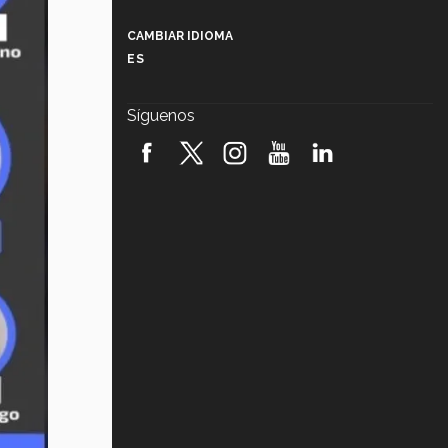
Más que un festival cultural: así es
la magia de VIBRART 2026 (video)
CAMBIAR IDIOMA
ES
Javier Guzmán: investigación con
impacto social (video)
Síguenos
¡México, en el top del mundial de
robótica FIRST 2026! (video)
Vida Tec: Pasión, disciplina y
básquetbol, con Gael Adame
(video)
¿Cómo es el Modelo Educativo
Tec? (video)
Vida Tec: Feminismo e Inteligencia
Artificial, Paola Ricaurte (video)