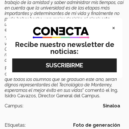
trabajo de la amistad y saber administrar mis tiempos, caí
en cuenta que la universidad es de las etapas más
importantes y determinantes de mi
vida
y finalmente no
pude haber hecho una mejor decisión al elegir esta
universidad… Gracias Tec por todo”
Josue Suarez Castro,
×
estudiante de IIS.
“
Me siento feliz, y al mismo tiempo con miedo de que ya
Recibe nuestro newsletter de
voy a salir, de lo que siempre he conocido, la escuela.
Cuando quise firmar el título estaba temblando, fue un
noticias:
momento en el que me di cuenta que ya no hay marcha
atrás
.” Samantha Sandoval Toledo, estudiante de IBN.
Familiares, maestros y directivos se vieron contagiados
con la alegría de los graduandos, “
es un orgullo saber
que todos los alumnos que se gradúan este año, serán
dignos representantes del Tecnológico de Monterrey,
esperamos el mejor éxito en sus vidas
” comentó el Ing.
Isidro Cavazos, Director General del Campus.
Campus:
Sinaloa
Etiquetas:
Foto de generación