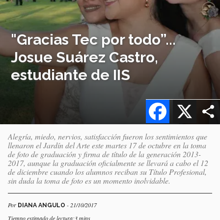
"Gracias Tec por todo”...
Josue Suárez Castro,
estudiante de IIS
Facebook
X
Alegría, miedo, nervios, satisfacción fueron los sentimientos que
llenaron el Jardín del Arte este martes 17 de octubre en la toma
de foto de graduación y firma de título de la generación 2013-
2017, aunque la graduación oficialmente se llevará a cabo el 12
de diciembre cuando los alumnos reciban su Título Profesional,
sin duda la toma de foto es un momento inolvidable.
Por
- 21/10/2017
DIANA ANGULO
Tiempo estimado de lectura:3 mins