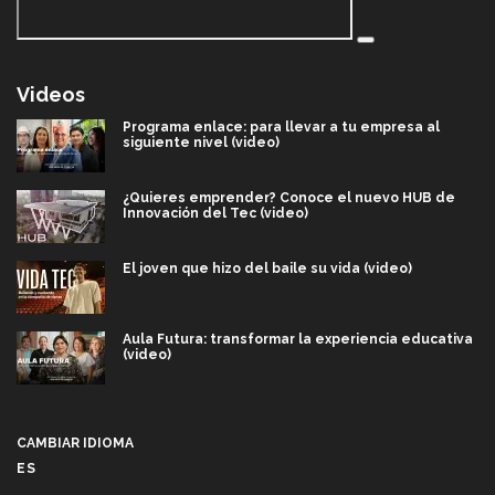
Videos
Programa enlace: para llevar a tu empresa al
siguiente nivel (video)
¿Quieres emprender? Conoce el nuevo HUB de
Innovación del Tec (video)
El joven que hizo del baile su vida (video)
Aula Futura: transformar la experiencia educativa
(video)
Más que un festival cultural: así es la magia de
VIBRART 2026 (video)
CAMBIAR IDIOMA
ES
Javier Guzmán: investigación con impacto social