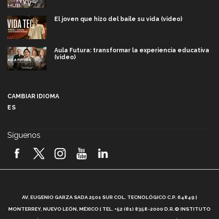
El joven que hizo del baile su vida (video)
Aula Futura: transformar la experiencia educativa
(video)
Más que un festival cultural: así es la magia de
VIBRART 2026 (video)
CAMBIAR IDIOMA
ES
Javier Guzmán: investigación con impacto social
(video)
Síguenos
¡México, en el top del mundial de robótica FIRST
2026! (video)
Vida Tec: Pasión, disciplina y básquetbol, con Gael
Adame (video)
A
AV. EUGENIO GARZA SADA 2501 SUR COL. TECNOLÓGICO C.P. 64849 |
L
¿Cómo es el Modelo Educativo Tec? (video)
MONTERREY, NUEVO LEÓN, MÉXICO | TEL. +52 (81) 8358-2000 D.R.© INSTITUTO