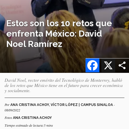
Estos son los 10 retos que
enfrenta México: David
Noel Ramírez
Facebook
X
David Noel, rector emérito del Tecnológico de Monterrey, habló
de los retos que México tiene en el futuro para crecer económica
y socialmente.
Por
-
ANA CRISTINA ACHOY, VÍCTOR LÓPEZ | CAMPUS SINALOA
08/09/2022
Fotos
ANA CRISTINA ACHOY
Tiempo estimado de lectura:5 mins