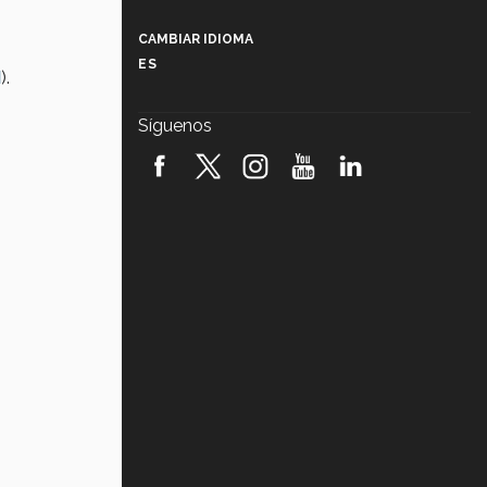
Más que un festival cultural: así es
la magia de VIBRART 2026 (video)
CAMBIAR IDIOMA
ES
M
).
Javier Guzmán: investigación con
impacto social (video)
Síguenos
¡México, en el top del mundial de
robótica FIRST 2026! (video)
Vida Tec: Pasión, disciplina y
básquetbol, con Gael Adame
(video)
¿Cómo es el Modelo Educativo
Tec? (video)
Vida Tec: Feminismo e Inteligencia
Artificial, Paola Ricaurte (video)