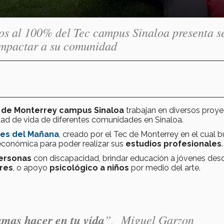
s al 100% del Tec campus Sinaloa presenta s
 impactar a su comunidad
 de Monterrey campus Sinaloa
trabajan en diversos proy
idad de vida de diferentes comunidades en Sinaloa.
res del Mañana
, creado por el Tec de Monterrey en el cual 
conómica para poder realizar sus
estudios profesionales
.
ersonas
con discapacidad, brindar educación a jóvenes des
res
, o apoyo
psicológico a niños
por medio del arte.
 amas hacer en tu vida
”
,
Miguel Garzon