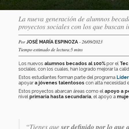
La nueva generación de alumnos becado
proyectos sociales con los que buscan
Por
- 26/09/2023
JOSÉ MARÍA ESPINOZA
Tiempo estimado de lectura:5 mins
Los nuevos
alumnos becados al 100%
por el
Tec
sociales, con los cuales, han logrado mejorar la cal
Estos estudiantes forman parte del programa
Líde
apoyar
a jóvenes talentosos
con alta necesidad e
Estos proyectos abarcan áreas como el
apoyo a p
nivel
primaria hasta secundaria
, el apoyo a
muje
“Tienes que
ser definido por lo que