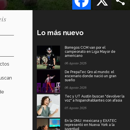
eis
Lo más nuevo
Borregos CCM van por el
campeonato en Liga Mayor de
americano
06 Agosto 2026
ectos
De PrepaTec Qro al mundo: el
escenario donde nació un gran
buscan
sueño
06 Agosto 2026
de
Tec y UT Austin buscan "devolver la
voz" a hispanohablantes con afasia
05 Agosto 2026
En la ONU: mexicana y EXATEC
representó en Nueva York a la
juventud