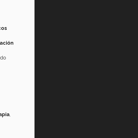
cos
ación
ndo
apia
,