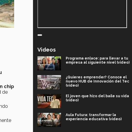
Videos
Programa enlace: para llevar a tu
empresa al siguiente nivel (video)
u
¿Quieres emprender? Conoce el
nuevo HUB de Innovación del Tec
(video)
n chip
d de
El joven que hizo del baile su vida
(video)
ando
Aula Futura: transformar la
experiencia educativa (video)
mente