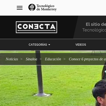
Pasar
navegación
menu
al
principal
contenido
principal
El sitio d
Tecnológic
Menu
CATEGORÍAS
VIDEOS
Comunidad
Noticias
Sinaloa
Educación
Conoce 6 proyectos de