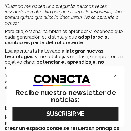
“Cuando me hacen una pregunta, muchas veces
respondo con otra. No porque no sepa la respuesta, sino
porque quiero que ellos la descubran. Así se aprende a
pensar.”
Para ella, enseñar también es aprender y reconoce que
cada generación es distinta y que
adaptarse al
cambio es parte del rol docente.
Esa apertura la ha llevado a
integrar nuevas
tecnologías
y metodologías en clase, siempre con un
objetivo claro:
potenciar el aprendizaje, no
reemplazarlo.
×
“Cada grupo es diferente. Lo que funcionó con unos, tal
vez no funcione con otros. Tienes que moverte con ellos,
evolucionar con ellos.”,
externó la profesora.
Recibe nuestro newsletter de
noticias:
Enseñar con propósito
Más allá de los números, Zitlalic busca
formar
personas con valores
y con sus clases pretende
crear un espacio donde se refuerzan principios