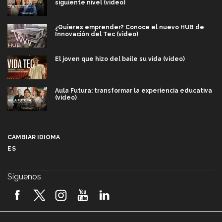
siguiente nivel (video)
¿Quieres emprender? Conoce el nuevo HUB de
Innovación del Tec (video)
El joven que hizo del baile su vida (video)
Aula Futura: transformar la experiencia educativa
(video)
Más que un festival cultural: así es la magia de
VIBRART 2026 (video)
CAMBIAR IDIOMA
ES
Javier Guzmán: investigación con impacto social
(video)
Síguenos
¡México, en el top del mundial de robótica FIRST
2026! (video)
Vida Tec: Pasión, disciplina y básquetbol, con Gael