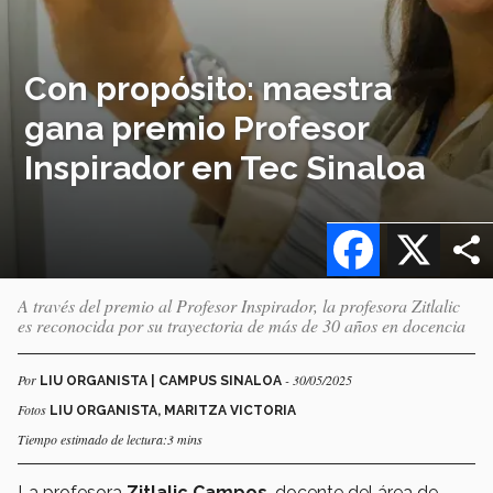
Con propósito: maestra
gana premio Profesor
Inspirador en Tec Sinaloa
Facebook
X
A través del premio al Profesor Inspirador, la profesora Zitlalic
es reconocida por su trayectoria de más de 30 años en docencia
Por
- 30/05/2025
LIU ORGANISTA | CAMPUS SINALOA
Fotos
LIU ORGANISTA, MARITZA VICTORIA
Tiempo estimado de lectura:3 mins
La profesora
Zitlalic Campos
, docente del área de