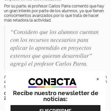
Por su parte, el profesor Carlos Parra comentó que hay
un gran interés por parte de los alumnos, ya que tienen
conocimientos avanzados por lo que trata de hacer
más retadora la actividad.
“Considero que los alumnos cuentan
con los recursos necesarios para
aplicar lo aprendido en proyectos
externos que quieran desarrollar”
agregó el profesor Carlos Parra.
Así como Jennifer Cárdenas, cientos de alumnos buscan
×
actividades de su interés en diferentes campus con el fin
de contribuir a sus conocimientos y proyectos.
Recibe nuestro newsletter de
Con información de María José Morán y Mauricio
noticias:
Zúñiga.
Email
LinkedIn
WhatsApp
Facebook
X