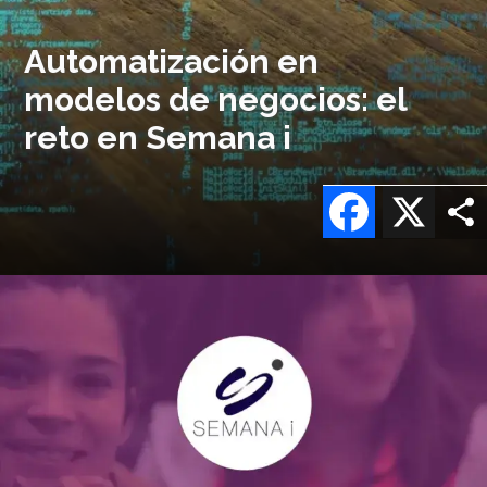
Automatización en
modelos de negocios: el
reto en Semana i
Facebook
X
Imagen
o
logo