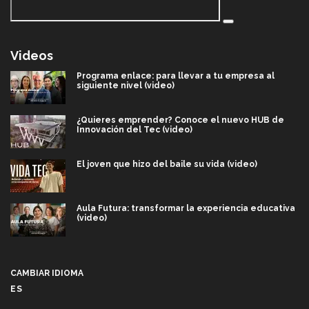
Videos
Programa enlace: para llevar a tu empresa al
siguiente nivel (video)
¿Quieres emprender? Conoce el nuevo HUB de
Innovación del Tec (video)
El joven que hizo del baile su vida (video)
Aula Futura: transformar la experiencia educativa
(video)
Más que un festival cultural: así es la magia de
VIBRART 2026 (video)
CAMBIAR IDIOMA
ES
Javier Guzmán: investigación con impacto social
(video)