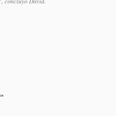
",
concluyó David.
nce