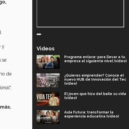
go,
l
 y
Videos
Programa enlace: para llevar a tu
s se
empresa al siguiente nivel (video)
uno de
¿Quieres emprender? Conoce el
nuevo HUB de Innovación del Tec
(video)
ional
”,
El joven que hizo del baile su vida
(video)
 más.
Aula Futura: transformar la
experiencia educativa (video)