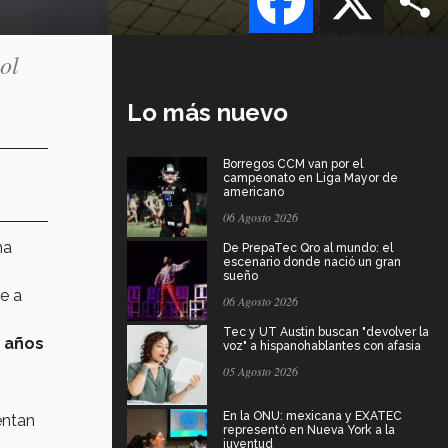
ol
Lo más nuevo
Borregos CCM van por el
campeonato en Liga Mayor de
americano
06 Agosto 2026
ha
De PrepaTec Qro al mundo: el
escenario donde nació un gran
sueño
e a
06 Agosto 2026
Tec y UT Austin buscan "devolver la
 años
voz" a hispanohablantes con afasia
05 Agosto 2026
En la ONU: mexicana y EXATEC
entan
representó en Nueva York a la
juventud