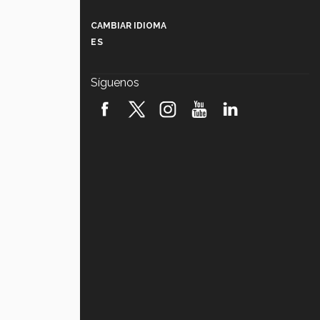
Más que un festival cultural: así es
la magia de VIBRART 2026 (video)
CAMBIAR IDIOMA
ES
Javier Guzmán: investigación con
impacto social (video)
Síguenos
¡México, en el top del mundial de
robótica FIRST 2026! (video)
Vida Tec: Pasión, disciplina y
básquetbol, con Gael Adame
(video)
¿Cómo es el Modelo Educativo
Tec? (video)
Vida Tec: Feminismo e Inteligencia
Artificial, Paola Ricaurte (video)