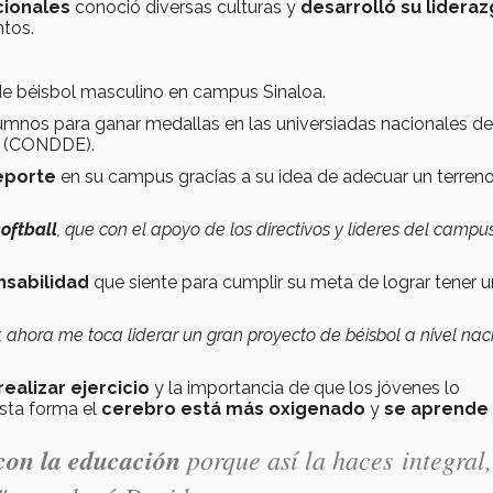
cionales
conoció diversas culturas y
desarrolló su lideraz
ntos.
e béisbol masculino en campus Sinaloa.
umnos para ganar medallas en las universiadas nacionales de
(CONDDE).
deporte
en su campus gracias a su idea de adecuar un terreno
oftball
, que con el apoyo de los directivos y líderes del campu
nsabilidad
que siente para cumplir su meta de lograr tener 
 ahora me toca liderar un gran proyecto de béisbol a nivel nac
realizar ejercicio
y la importancia de que los jóvenes lo
sta forma el
cerebro está más oxigenado
y
se aprende
con la educación
porque así la haces integral,