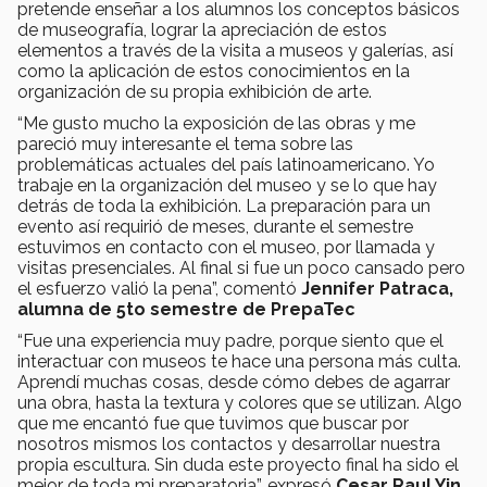
pretende enseñar a los alumnos los conceptos básicos
de museografía, lograr la apreciación de estos
elementos a través de la visita a museos y galerías, así
como la aplicación de estos conocimientos en la
organización de su propia exhibición de arte.
“Me gusto mucho la exposición de las obras y me
pareció muy interesante el tema sobre las
problemáticas actuales del país latinoamericano. Yo
trabaje en la organización del museo y se lo que hay
detrás de toda la exhibición. La preparación para un
evento así requirió de meses, durante el semestre
estuvimos en contacto con el museo, por llamada y
visitas presenciales. Al final si fue un poco cansado pero
el esfuerzo valió la pena”, comentó
Jennifer Patraca,
alumna de 5to semestre de PrepaTec
“Fue una experiencia muy padre, porque siento que el
interactuar con museos te hace una persona más culta.
Aprendí muchas cosas, desde cómo debes de agarrar
una obra, hasta la textura y colores que se utilizan. Algo
que me encantó fue que tuvimos que buscar por
nosotros mismos los contactos y desarrollar nuestra
propia escultura. Sin duda este proyecto final ha sido el
mejor de toda mi preparatoria”, expresó
Cesar Raul Yin,