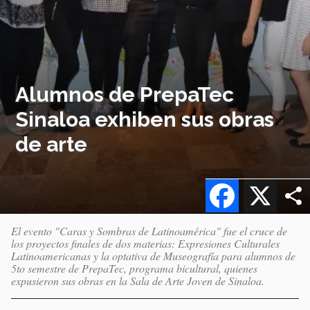
Alumnos de PrepaTec
Sinaloa exhiben sus obras
de arte
Facebook
X
El evento "Caras y Sombras de Latinoamérica" fue el cruce de
los proyectos finales de dos materias: Expresiones Culturales
Latinoamericanas y la optativa de Museografía para alumnos de
5to semestre de PrepaTec, programa bicultural, quienes
expusieron sus obras en la Sala de Arte Joven de Sinaloa.