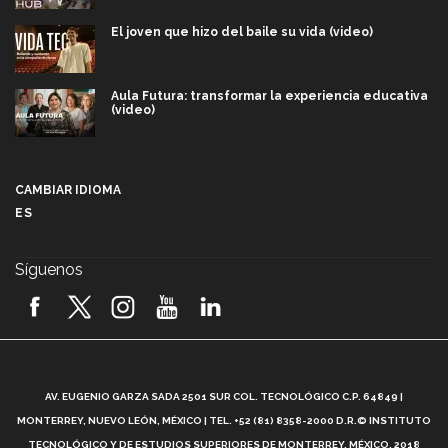
El joven que hizo del baile su vida (video)
Aula Futura: transformar la experiencia educativa
(video)
Más que un festival cultural: así es la magia de
VIBRART 2026 (video)
CAMBIAR IDIOMA
ES
Javier Guzmán: investigación con impacto social
(video)
Síguenos
¡México, en el top del mundial de robótica FIRST
2026! (video)
Vida Tec: Pasión, disciplina y básquetbol, con Gael
Adame (video)
A
AV. EUGENIO GARZA SADA 2501 SUR COL. TECNOLÓGICO C.P. 64849 |
L
¿Cómo es el Modelo Educativo Tec? (video)
MONTERREY, NUEVO LEÓN, MÉXICO | TEL. +52 (81) 8358-2000 D.R.© INSTITUTO
TECNOLÓGICO Y DE ESTUDIOS SUPERIORES DE MONTERREY, MÉXICO. 2018