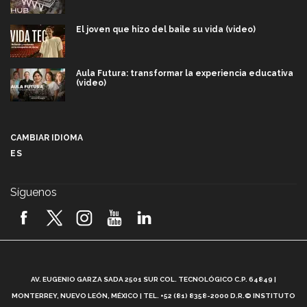
El joven que hizo del baile su vida (video)
Aula Futura: transformar la experiencia educativa
(video)
Más que un festival cultural: así es la magia de
VIBRART 2026 (video)
CAMBIAR IDIOMA
ES
Javier Guzmán: investigación con impacto social
(video)
Síguenos
¡México, en el top del mundial de robótica FIRST
2026! (video)
Vida Tec: Pasión, disciplina y básquetbol, con Gael
Adame (video)
A
AV. EUGENIO GARZA SADA 2501 SUR COL. TECNOLÓGICO C.P. 64849 |
L
¿Cómo es el Modelo Educativo Tec? (video)
MONTERREY, NUEVO LEÓN, MÉXICO | TEL. +52 (81) 8358-2000 D.R.© INSTITUTO