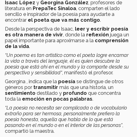
Isaac López
y
Georgina González
, profesores de
literatura en
PrepaTec
Sinaloa
, comparten el lado
sencillo e inspirador de la poesía para ayudarte a
encontrar
el poeta que va más contigo
.
Desde la perspectiva de Isaac,
leer y escribir poesía
es otra manera de vivir
, donde la
reflexión
juega un
papel importante para aproximarse a la
comprensión
de la vida
.
“Un poema es tan artístico como el poeta logre encarnar
la vida a través del lenguaje, él es quien descubre la
poesía que está ahí en el mundo y la comparte desde su
perspectiva y sensibilidad“
, manifestó el profesor.
Georgina , indica que la
poesía
se distingue de otros
géneros por
transmitir
más que una historia, un
sentimiento
destilado y
profundo
que concentra
toda la
emoción en pocas palabras
.
“La poesía no necesita ser complicada o de vocabulario
extraño para ser hermosa, personalmente prefiero la
poesía honesta, aquella que habla de lo que está
pasando en el mundo o en el interior de las personas”
,
compartió la maestra.