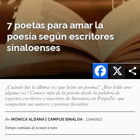
7 poetas para amar la
poesía según escritores
sinaloenses
Facebook
X
¿Cuándo fue la última vez que leíste un poema? ¿Has leído uno
alguna vez? Conoce más de la poesía desde la palabra de
expertos escritores y maestros de literatura en PrepaTec que
comparten sus autores y poemas favoritos.
Por
- 21/04/2021
MÓNICA ALDANA | CAMPUS SINALOA
Tiempo estimado de lectura:4 mins