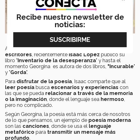
Recibe nuestro newsletter de
noticias:
Además de ser profesores, los expertos son
escritores
, recientemente
Isaac López
publicó su
libro "
Inventario de la desesperanza
" y hasta el
momento Georgina es autora de dos libros,
"Incurable
"
y "
Gorda
".
Para
disfrutar de la poesía
, Isaac comparte que al
leer poesía
busca
escenarios y experiencias
con
las que se pueda
relacionar a través de la memoria
o la imaginación
, donde el lenguaje sea
hermoso
,
pero no complicado.
Según Georgina, la poesía está más cerca de nosotros
de lo que pensamos, un ejemplo de
poesía moderna
son las
canciones
, donde se usa el
lenguaje
metafórico
para
transmitir un mensaje más
profundo
.