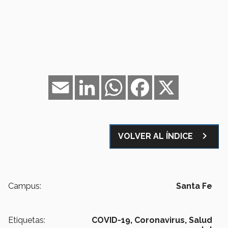
Email
LinkedIn
WhatsApp
Facebook
X
navigate_next
VOLVER AL ÍNDICE
Campus:
Santa Fe
Etiquetas:
COVID-19,
Coronavirus,
Salud