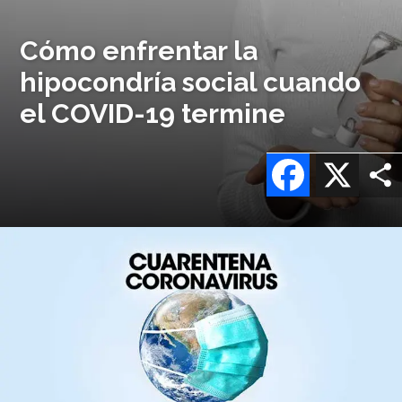
Cómo enfrentar la
hipocondría social cuando
el COVID-19 termine
Facebook
X
Imagen
o
logo