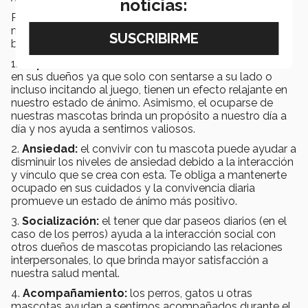
noticias:
Para finalizar la psicoterapeuta comparte algunas
maneras en las que tu mascota puede ayudar a tu
bienestar son:
1.
Depresión:
las mascotas tienen un efecto calmante
en sus dueños ya que solo con sentarse a su lado o
incluso incitando al juego, tienen un efecto relajante en
nuestro estado de ánimo. Asimismo, el ocuparse de
nuestras mascotas brinda un propósito a nuestro día a
día y nos ayuda a sentirnos valiosos.
2.
Ansiedad:
el convivir con tu mascota puede ayudar a
disminuir los niveles de ansiedad debido a la interacción
y vínculo que se crea con esta. Te obliga a mantenerte
ocupado en sus cuidados y la convivencia diaria
promueve un estado de ánimo más positivo.
3.
Socialización:
el tener que dar paseos diarios (en el
caso de los perros) ayuda a la interacción social con
otros dueños de mascotas propiciando las relaciones
interpersonales, lo que brinda mayor satisfacción a
nuestra salud mental.
4.
Acompañamiento:
los perros, gatos u otras
mascotas ayudan a sentirnos acompañados durante el