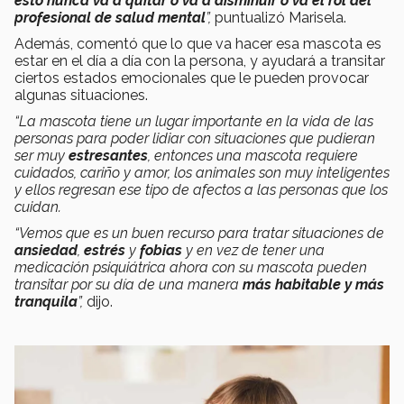
esto nunca va a quitar o va a disminuir o va el rol del
profesional de salud mental
”,
puntualizó Marisela.
Además, comentó que lo que va hacer esa mascota es
estar en el día a día con la persona, y ayudará a transitar
ciertos estados emocionales que le pueden provocar
algunas situaciones.
“La mascota tiene un lugar importante en la vida de las
personas para poder lidiar con situaciones que pudieran
ser muy
estresantes
, entonces una mascota requiere
cuidados, cariño y amor, los animales son muy inteligentes
y ellos regresan ese tipo de afectos a las personas que los
cuidan.
“Vemos que es un buen recurso para tratar situaciones de
ansiedad
,
estrés
y
fobias
y en vez de tener una
medicación psiquiátrica ahora con su mascota pueden
transitar por su día de una manera
más habitable y más
tranquila
”,
dijo.