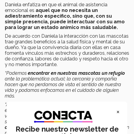
Daniela enfatiza en que el animal de asistencia
emocional es
aquel que no necesita un
adiestramiento específico, sino que, con su
simple presencia, puede interactuar con su amo
para lograr un estado anímico más saludable.
De acuerdo con Daniela la interacción con las mascotas
trae grandes beneficios a la salud física y mental de su
dueño. Ya que la convivencia diaria con ellas en casa
fomenta vínculos más estrechos y duraderos, relaciones
de confianza, labores de cuidado y respeto hacia el otro
y no menos importante.
“Podemos
encontrar en nuestras mascotas un refugio
ante la problemática actual; la cercanía y compañía
hacen que no perdamos de vista el sentido de nuestra
vida y podamos enfocarnos en el cuidado de alguien
más.
“Ante esta pandemia, muchas veces nos vemos limitados
×
en nuestra rutina diaria y podemos pensar que los
vínculos sociales se pueden ver mermados por la
situación. Así, la interacción con
nuestras mascotas nos
ayuda a disminuir el estrés
y mantenernos enfocados en
Recibe nuestro newsletter de
nuestras labores diarias”,
señaló.