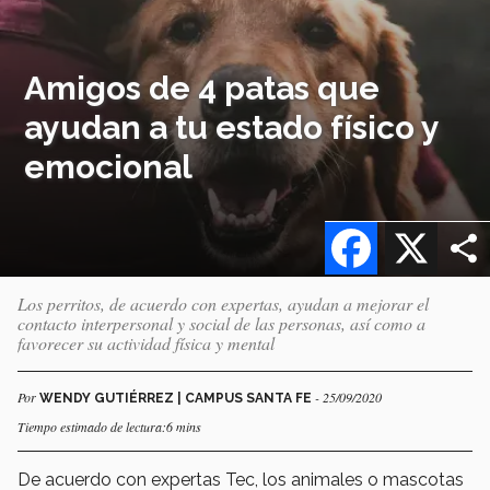
Amigos de 4 patas que
ayudan a tu estado físico y
emocional
Facebook
X
Los perritos, de acuerdo con expertas, ayudan a mejorar el
contacto interpersonal y social de las personas, así como a
favorecer su actividad física y mental
Por
- 25/09/2020
WENDY GUTIÉRREZ | CAMPUS SANTA FE
Tiempo estimado de lectura:6 mins
De acuerdo con expertas Tec, los animales o mascotas