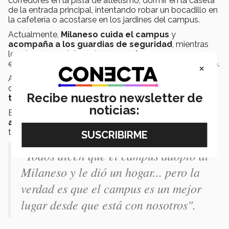
corredores en la pista de atletismo, dormir en la caseta
de la entrada principal, intentando robar un bocadillo en
la cafetería o acostarse en los jardines del campus.
Actualmente,
Milaneso cuida el campus
y
acompaña a los guardias de seguridad
, mientras
los alumnos, colaboradores y profesores no se
encuentran por prevención a la pandemia del
COVID-19
.
×
Además de Milaneso, se encuentra
Popis
, un perrito al
que en estos momentos apoyan para
pagarle un
Recibe nuestro newsletter de
tratamiento contra un tumor cancerígeno.
noticias:
Este perrito, vive fuera de las estancias y es el
mejor
amigo de Milaneso,
se les puede ver correr juntos
todo el tiempo.
"Todos dicen que el campus adoptó al
Milaneso y le dió un hogar... pero la
verdad es que el campus es un mejor
lugar desde que está con nosotros".