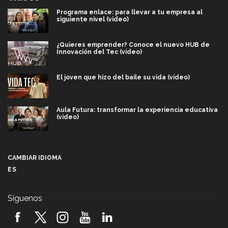
Programa enlace: para llevar a tu empresa al
siguiente nivel (video)
¿Quieres emprender? Conoce el nuevo HUB de
Innovación del Tec (video)
El joven que hizo del baile su vida (video)
Aula Futura: transformar la experiencia educativa
(video)
Más que un festival cultural: así es la magia de
VIBRART 2026 (video)
CAMBIAR IDIOMA
ES
Javier Guzmán: investigación con impacto social
(video)
Síguenos
¡México, en el top del mundial de robótica FIRST
2026! (video)