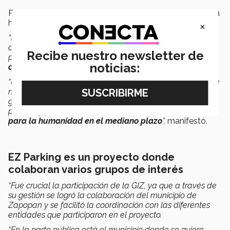
Para el profesor, el reto y riesgo más grande que tiene la
humanidad hoy en día es el
cambio climático.
×
“Hoy en día ha aumentado significativamente el número
de vehículos de transporte de mercancías en las calles,
Recibe nuestro newsletter de
particularmente por el
crecimiento vertiginoso del e-
noticias:
commerce
y por las condiciones de la pandemia,”
“entonces, a mayor número de vehículos de transporte de
mercancías circulando, mayores son las emisiones de
gases de efecto invernadero, los cuales calientan el
planeta y pueden traer
consecuencias catastróficas
para la humanidad en el mediano plazo
”,
manifestó.
EZ Parking es un proyecto donde
colaboran varios grupos de interés
“Fue crucial la participación de la GIZ, ya que a través de
su gestión se logró la colaboración del municipio de
Zapopan y se facilitó la coordinación con las diferentes
entidades que participaron en el proyecto.
“En la parte pública está el municipio donde se quiere