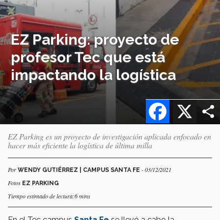
EZ Parking: proyecto de
profesor Tec que está
impactando la logística
Facebook
X
EZ Parking es un proyecto de investigación aplicada enfocado en
hacer más eficiente la logística de última milla
Por
- 03/12/2021
WENDY GUTIÉRREZ | CAMPUS SANTA FE
Fotos
EZ PARKING
Tiempo estimado de lectura:6 mins
En el Tec campus
Santa Fe
se llevó a cabo la