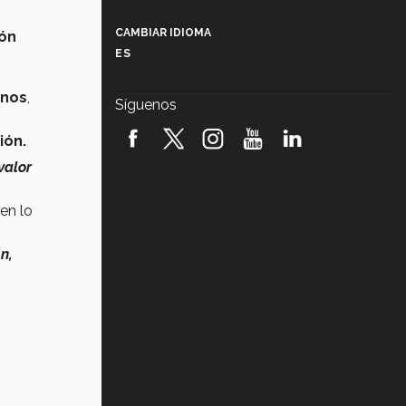
Más que un festival cultural: así es
la magia de VIBRART 2026 (video)
CAMBIAR IDIOMA
ión
ES
Javier Guzmán: investigación con
impacto social (video)
anos
,
Síguenos
¡México, en el top del mundial de
robótica FIRST 2026! (video)
ión.
valor
Vida Tec: Pasión, disciplina y
básquetbol, con Gael Adame
(video)
en lo
¿Cómo es el Modelo Educativo
Tec? (video)
n,
Vida Tec: Feminismo e Inteligencia
Artificial, Paola Ricaurte (video)