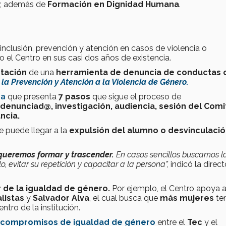
; además de
Formación en Dignidad Humana
.
nclusión, prevención y atención en casos de violencia o
o el Centro en sus casi dos años de existencia.
tación
de una
herramienta de denuncia de conductas
la Prevención y Atención a la Violencia de Género.
da
que presenta
7 pasos
que sigue el proceso de
 denunciad@, investigación, audiencia, sesión del Comi
ncia.
e puede llegar a la
expulsión del alumno
o desvinculació
queremos formar y trascender.
En casos sencillos buscamos l
o, evitar su repetición y capacitar a la persona”,
indicó la direct
 de la igualdad de género.
Por ejemplo, el Centro apoya 
listas
y
Salvador Alva
, el cual busca que
más mujeres
te
ntro de la institución.
 compromisos
de igualdad de género
entre el
Tec
y el