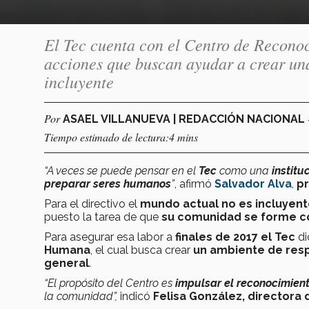
El Tec cuenta con el Centro de Recono
acciones que buscan ayudar a crear una
incluyente
Por
ASAEL VILLANUEVA | REDACCIÓN NACIONAL
Tiempo estimado de lectura:4 mins
“A veces se puede pensar en el
Tec
como una
institu
preparar seres humanos
”
, afirmó
Salvador Alva
,
p
Para el directivo el
mundo actual no es incluyent
puesto la tarea de que
su comunidad se forme c
Para asegurar esa labor a
finales de 2017 el Tec
di
Humana
, el cual
busca crear
un ambiente de res
general
.
“El propósito del Centro es
impulsar el reconocimien
la comunidad”,
indicó
Felisa
González, directora 