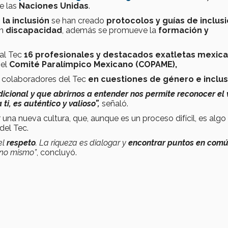
e las
Naciones Unidas
.
la inclusión
se han creado
protocolos y guías de inclus
on
discapacidad
, además se promueve la
formación y
 al Tec
16
profesionales y destacados exatletas mexic
el
Comité Paralímpico Mexicano (COPAME),
a colaboradores del Tec
en cuestiones de género e inclus
cional y que abrirnos a entender nos permite reconocer el 
ti, es auténtico y valioso”,
señaló.
na nueva cultura, que, aunque es un proceso difícil, es algo 
del Tec.
el
respeto
. La riqueza es dialogar y
encontrar puntos en comú
no mismo”
, concluyó.