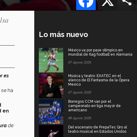
lsa
Lo más nuevo
México va por pase olímpico en
mundial de flag football en Alemania
07 Agosto 2026
r es
Música y teatro: EXATEC en el
elenco de El Fantasma de la Ópera
Mexico
a se ha
07 Agosto 2026
Borregos CCM van por el
d
campeonato en liga mayor de
d en
americano
06 Agosto 2026
tura
de
Del escenario de PrepaTec Qro al
teatro musical en Estados Unidos