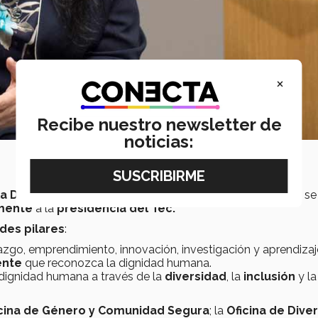
×
Recibe nuestro newsletter de
noticias:
la Dignidad Humana
destacó que por la importancia que se 
amente
a la
presidencia del Tec.
des pilares
:
razgo, emprendimiento, innovación, investigación y aprendizaj
ente
que reconozca la dignidad humana.
 dignidad humana a través de la
diversidad
, la
inclusión
y la
cina de Género y Comunidad Segura
; la
Oficina de Dive