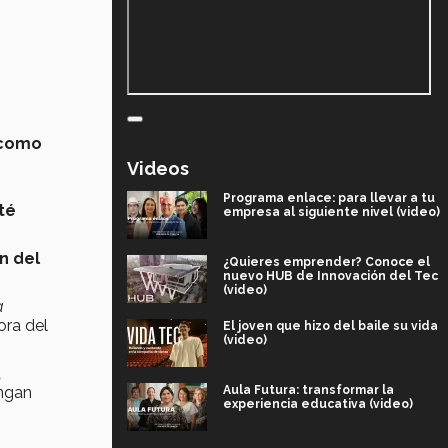
 como
Videos
Programa enlace: para llevar a tu
té
empresa al siguiente nivel (video)
n del
¿Quieres emprender? Conoce el
nuevo HUB de Innovación del Tec
(video)
a
ora del
El joven que hizo del baile su vida
(video)
a
Aula Futura: transformar la
ngan
experiencia educativa (video)