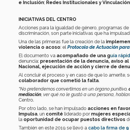
e Inclusión
;
Redes Institucionales y Vinculación
INICIATIVAS DEL CENTRO
Acciones para la igualdad de género, programas de i
discriminación, son parte iniciativas que ha impulsad
Una de las primeras fue la creación de la
implemen
violencia o acoso
: el
Protocolo de Actuación para 
El documento va
acompañado de una g
uía rápi
denuncia:
presentación de la denuncia, aviso al
Nacional, ejecución de acción y cierre de denu
Al concluir el proceso y en caso de que lo amerite, s
colaborador que cometió la falta
.
“No pretendemos convertirnos en un órgano punitivo,
mediación
, ver qué no le gustó a una persona, hablarl
Centro.
Por otro lado, se han impulsado
acciones en favor
Impulsa
, un
comité
liderado por
mujeres especia
la
oportunidad de ocupar puestos directivos
de
También en este 2019 se llevó a
cabo la firma de
9