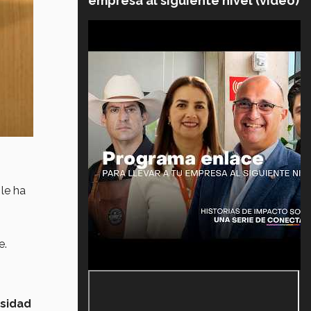
empresa al siguiente nivel (video)
le ha
e.
rsidad