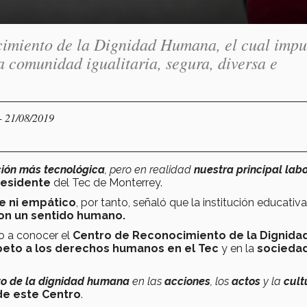
cimiento de la Dignidad Humana, el cual impu
 comunidad igualitaria, segura, diversa e
- 21/08/2019
ción más tecnológica
, pero en realidad
nuestra principal labo
residente
del Tec de Monterrey.
e ni empático
, por tanto, señaló que la institución educativ
on un sentido humano.
o a conocer el
Centro de Reconocimiento de la Dignida
peto a los derechos humanos en el Tec
y en la
socieda
to de la dignidad humana
en las
acciones
, los
actos
y la
cul
de este Centro
.