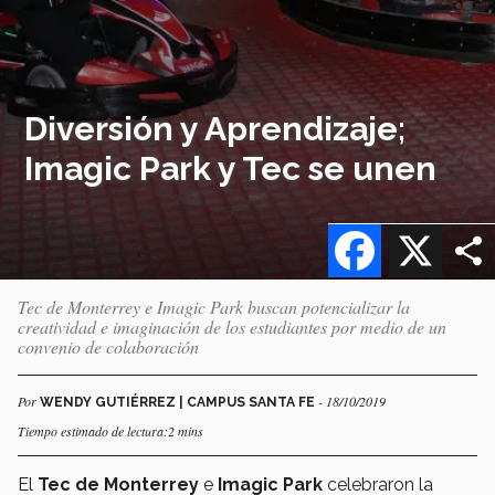
Diversión y Aprendizaje;
Imagic Park y Tec se unen
Facebook
X
Tec de Monterrey e Imagic Park buscan potencializar la
creatividad e imaginación de los estudiantes por medio de un
convenio de colaboración
Por
- 18/10/2019
WENDY GUTIÉRREZ | CAMPUS SANTA FE
Tiempo estimado de lectura:2 mins
El
Tec de Monterrey
e
Imagic Park
celebraron la