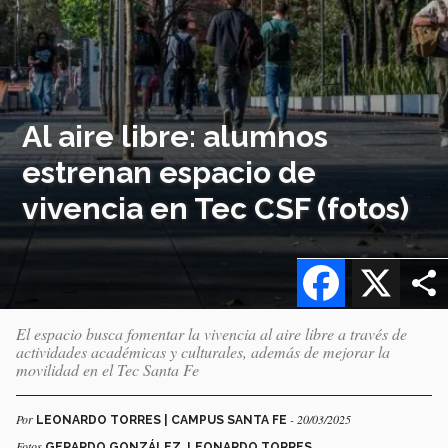
Al aire libre: alumnos
estrenan espacio de
vivencia en Tec CSF (fotos)
Facebook
X
El espacio busca fomentar la vivencia al aire libre a través de
actividades académicas y culturales, además de mejorar la
movilidad en el Tec Santa Fe
Por
- 20/03/2025
LEONARDO TORRES | CAMPUS SANTA FE
Fotos
GERARDO GONZÁLEZ, LEONARDO TORRES