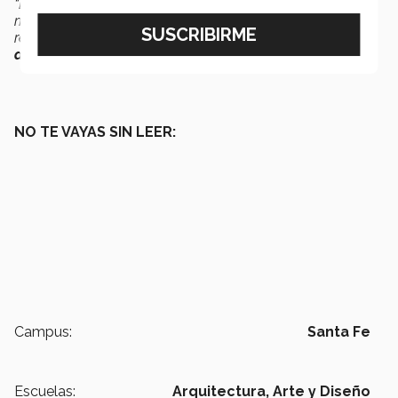
“Es el inicio de un plan a futuro y su relevancia se hará
más evidente a medida que la comunidad la haga suya,
recordando que en nuestro campus
nos transformamos
al transitar
de un lado al otro”
, finaliza Rodríguez.
NO TE VAYAS SIN LEER:
Campus:
Santa Fe
Escuelas:
Arquitectura, Arte y Diseño