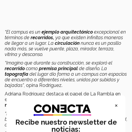
“El campus es un
ejemplo arquitectónico
excepcional en
términos de
recorridos,
ya que existen infinitas maneras
de llegar a un lugar. La
circulación
nunca es un pasillo
nada más, se vuelve puente, plaza, mirador, terraza,
vitrina y descanso.
“Imagino que durante su construcción, se exploró el
recorrido
como
premisa principal
de diseño. La
topografía
del lugar dio forma a un campus con espacios
de encuentro a diferentes niveles, unidos por subidas y
bajadas”
, opina Rodríguez.
Adriana Rodríguez destaca el papel de La Rambla en
este recorrido y su
objetivo
de
mejorar
la
vivencia
y
×
movilidad.
“La Rambla se suma a este legado arquitectónico y a la
búsqueda por
fortalecer
los
lazos
de nuestra comunidad,
Recibe nuestro newsletter de
ofreciendo un
espacio compartido
entre los estudiantes.
noticias: