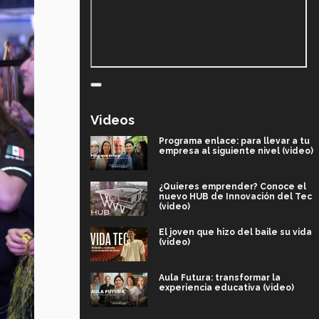
Videos
Programa enlace: para llevar a tu
empresa al siguiente nivel (video)
¿Quieres emprender? Conoce el
nuevo HUB de Innovación del Tec
(video)
El joven que hizo del baile su vida
(video)
Aula Futura: transformar la
experiencia educativa (video)