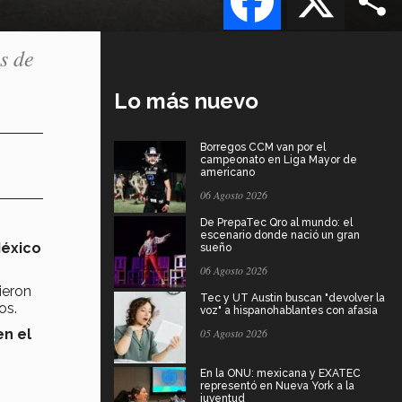
s de
Lo más nuevo
Borregos CCM van por el
campeonato en Liga Mayor de
americano
06 Agosto 2026
De PrepaTec Qro al mundo: el
escenario donde nació un gran
México
sueño
06 Agosto 2026
ieron
Tec y UT Austin buscan "devolver la
os.
voz" a hispanohablantes con afasia
en el
05 Agosto 2026
En la ONU: mexicana y EXATEC
representó en Nueva York a la
juventud