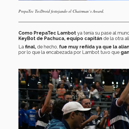
PrepaTec TecDroid festejando el Chairman´s Award.
Como PrepaTec Lambot
ya tenía su pase al mund
KeyBot de Pachuca, equipo capitán
de la otra al
La
final,
de hecho,
fue muy reñida ya que la alia
por lo que la encabezada por Lambot tuvo que
gan