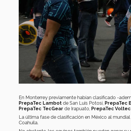
En Monterrey previamente habían clasificado -ad
PrepaTec Lambot
de San Luis Potosí,
PrepaTec 
PrepaTec TecGear
de Irapuato,
PrepaTec Voltec
La última fase de clasificación en México al mundial
Coahuila.