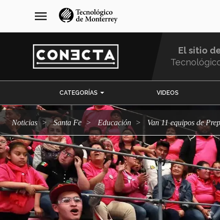
Pasar
navegación
menu
al
principal
contenido
principal
El sitio d
Tecnológic
Menu
CATEGORÍAS
VIDEOS
Comunidad
Noticias
Santa Fe
Educación
Van 11 equipos de Pre