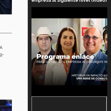
empresa al siguiente nivel (video)
l.
g-