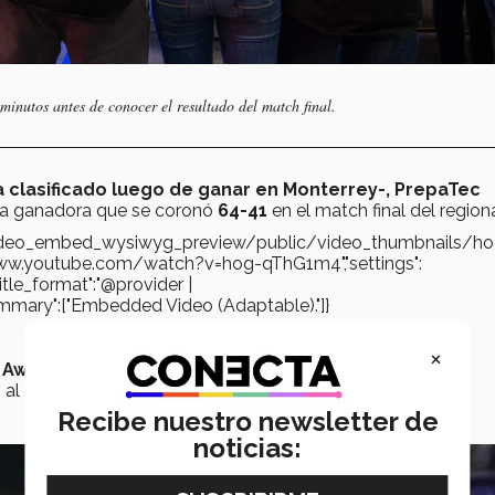
tos antes de conocer el resultado del match final.
clasificado luego de ganar en Monterrey-, PrepaTec
za ganadora que se coronó
64-41
en el match final del regiona
s/video_embed_wysiwyg_preview/public/video_thumbnails/ho
www.youtube.com/watch?v=hog-qThG1m4","settings":
"title_format":"@provider |
gs_summary":["Embedded Video (Adaptable)."]}
×
 Award,
por su obra social destacada en ayuda a la
al ganar el premio más importante del torneo.
Recibe nuestro newsletter de
noticias: