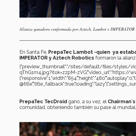
Alianza ganadora conformada por Aztech, Lambot e IMPERATOR minu
En Santa Fe,
PrepaTec Lambot -quien ya estaba 
IMPERATOR y Aztech Robotics
formaron la alian
{"preview_thumbnail":"/sites/default/files/style
qThG1m4.jpg?itok=zzpM-zVG","video_url":"https://
{"responsive":1,"width":"854","height":"480","autoplay":0,
@title","title_fallback":true,"loading":"lazy"},"settin
PrepaTec TecDroid
ganó, a su vez, el
Chairman´s
comunidad, obteniendo también su pase al mundial, 