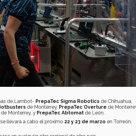
emás de Lambot-
PrepaTec Sigma Robotics
de Chihuahua,
Botbusters
de Monterrey,
PrepaTec Overture
de Monterrey
de Monterrey, y
PrepaTec Abtomat
de León.
 se llevará a cabo el próximo
22 y 23 de marzo
en Torreón,