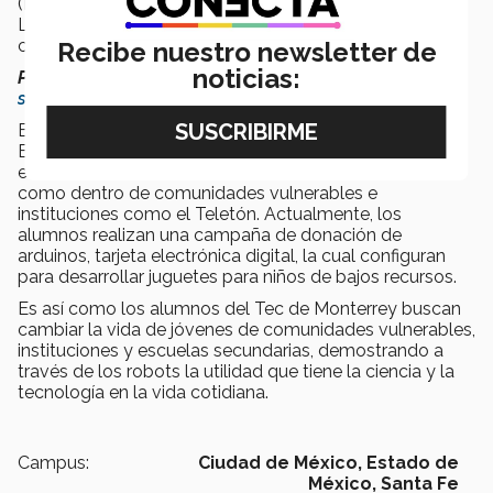
(PIDASI), además de crear dos equipos First Lego
League (FLL) con alumnos de nivel secundaria en los
colegios Rosedal y Pinecrest.
Recibe nuestro newsletter de
noticias:
Puedes leer:
El equipo de robótica que apoya a niños
superdotados
El equipo representativo de robótica de PrepaTec
Estado de México, realiza la gira Buluk dentro de varias
escuelas de la zona dando talleres de robótica así
como dentro de comunidades vulnerables e
instituciones como el Teletón. Actualmente, los
alumnos realizan una campaña de donación de
arduinos, tarjeta electrónica digital, la cual configuran
para desarrollar juguetes para niños de bajos recursos.
Es así como los alumnos del Tec de Monterrey buscan
cambiar la vida de jóvenes de comunidades vulnerables,
instituciones y escuelas secundarias, demostrando a
través de los robots la utilidad que tiene la ciencia y la
tecnología en la vida cotidiana.
Campus:
Ciudad de México,
Estado de
México,
Santa Fe