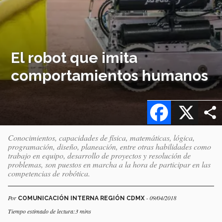
El robot que imita
comportamientos humanos
Facebook
X
Conocimientos, capacidades de física, matemáticas, lógica,
programación, diseño, planeación, entre otras habilidades como
trabajo en equipo, desarrollo de proyectos y resolución de
problemas, son puestos en marcha a la hora de participar en las
competencias de robótica.
Por
- 09/04/2018
COMUNICACIÓN INTERNA REGIÓN CDMX
Tiempo estimado de lectura:3 mins