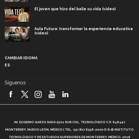
El joven que hizo del baile su vida (video)
Aula Futura: transformar la experiencia educativa
(video)
Más que un festival cultural: así es la magia de
VIBRART 2026 (video)
CAMBIAR IDIOMA
ES
Javier Guzmán: investigación con impacto social
(video)
Síguenos
¡México, en el top del mundial de robótica FIRST
2026! (video)
Vida Tec: Pasión, disciplina y básquetbol, con Gael
Adame (video)
A
AV. EUGENIO GARZA SADA 2501 SUR COL. TECNOLÓGICO C.P. 64849 |
L
¿Cómo es el Modelo Educativo Tec? (video)
MONTERREY, NUEVO LEÓN, MÉXICO | TEL. +52 (81) 8358-2000 D.R.© INSTITUTO
TECNOLÓGICO Y DE ESTUDIOS SUPERIORES DE MONTERREY, MÉXICO. 2018