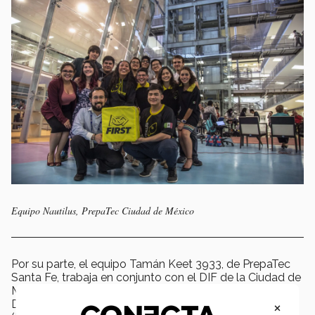
Equipo Nautilus, PrepaTec Ciudad de México
Por su parte, el equipo Tamán Keet 3933, de PrepaTec
Santa Fe, trabaja en conjunto con el DIF de la Ciudad de
México en el proyecto Programa Integral para el
×
Desarrollo y Atención a la Sobredotación Intelectual