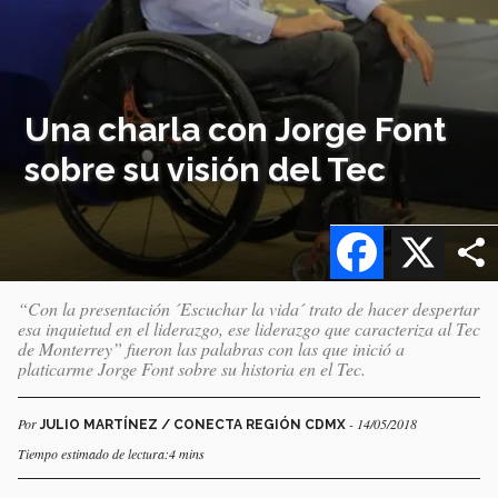
Una charla con Jorge Font
sobre su visión del Tec
Facebook
X
“Con la presentación ´Escuchar la vida´ trato de hacer despertar
esa inquietud en el liderazgo, ese liderazgo que caracteriza al Tec
de Monterrey” fueron las palabras con las que inició a
platicarme Jorge Font sobre su historia en el Tec.
Por
- 14/05/2018
JULIO MARTÍNEZ / CONECTA REGIÓN CDMX
Tiempo estimado de lectura:4 mins