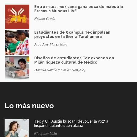
Entre miles: mexicana gana beca de maestría
Erasmus Mundus LIVE
Natalia Croda
Estudiantes de 5 campus Tec impulsan
proyectos en la Sierra Tarahumara
Juan José Flores Nava
Diseños de estudiantes Tec exponen en
Milán riqueza cultural de México
Daniela Novillo y Carlos González
Lo más nuevo
Tec y UT Austin buscan "devolver la voz" a
hispanohablantes con afasia
05 Agosto 2026