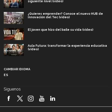
siguiente nivel (video)
¿Quieres emprender? Conoce el nuevo HUB de
Innovación del Tec (video)
El joven que hizo del baile su vida (video)
Aula Futura: transformar la experiencia educativa
(video)
Más que un festival cultural: así es la magia de
VIBRART 2026 (video)
CAMBIAR IDIOMA
ES
Javier Guzmán: investigación con impacto social
(video)
Síguenos
¡México, en el top del mundial de robótica FIRST
2026! (video)
Vida Tec: Pasión, disciplina y básquetbol, con Gael