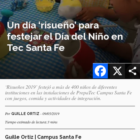
Un día ‘risueño’ para
festejar el Día del Niño en
Tec Santa Fe
Facebook
X
‘Risueños 2019’ festejó a más de 400 niños de diferentes
instituciones en las instalaciones de PrepaTec Campus Santa Fe
con juegos, comida y actividades de integración.
Por
- 09/05/2019
GUILLE ORTIZ
Tiempo estimado de lectura:3 mins
Guille Ortiz | Campus Santa Fe