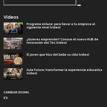
Videos
Programa enlace: para llevar a tu empresa al
siguiente nivel (video)
¿Quieres emprender? Conoce el nuevo HUB de
Innovación del Tec (video)
El joven que hizo del baile su vida (video)
Aula Futura: transformar la experiencia educativa
(video)
Más que un festival cultural: así es la magia de
VIBRART 2026 (video)
CAMBIAR IDIOMA
ES
Javier Guzmán: investigación con impacto social
(video)