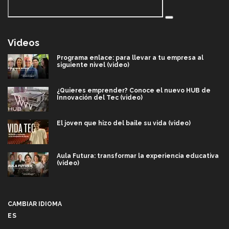
Videos
Programa enlace: para llevar a tu empresa al
siguiente nivel (video)
¿Quieres emprender? Conoce el nuevo HUB de
Innovación del Tec (video)
El joven que hizo del baile su vida (video)
Aula Futura: transformar la experiencia educativa
(video)
Más que un festival cultural: así es la magia de
VIBRART 2026 (video)
CAMBIAR IDIOMA
ES
Javier Guzmán: investigación con impacto social
(video)