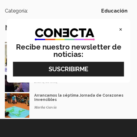
Categoría:
Educación
Notas Relacionadas
×
Superniños viven un día lleno de magia
Recibe nuestro newsletter de
Redacción CONECTA
noticias:
Las niñas pueden soñar con ser princesas y
neurocirujanas
Beatriz Sánchez
Arrancamos la séptima Jornada de Corazones
Invencibles
Martha García