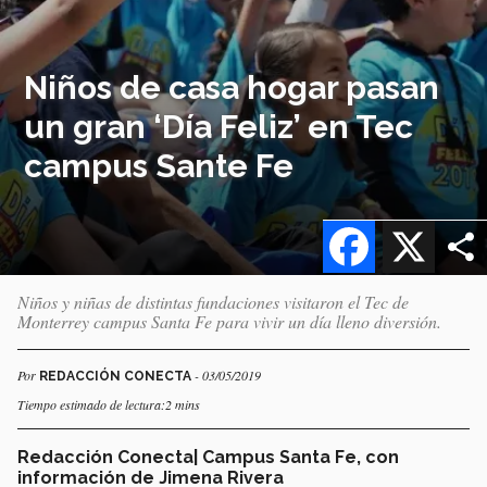
Niños de casa hogar pasan
un gran ‘Día Feliz’ en Tec
campus Sante Fe
Facebook
X
Niños y niñas de distintas fundaciones visitaron el Tec de
Monterrey campus Santa Fe para vivir un día lleno diversión.
Por
- 03/05/2019
REDACCIÓN CONECTA
Tiempo estimado de lectura:2 mins
Redacción Conecta| Campus Santa Fe, con
información de Jimena Rivera