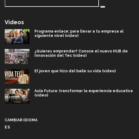
Videos
Programa enlace: para llevar a tu empresa al
siguiente nivel (video)
¿Quieres emprender? Conoce el nuevo HUB de
Innovación del Tec (video)
El joven que hizo del baile su vida (video)
Aula Futura: transformar la experiencia educativa
(video)
Más que un festival cultural: así es la magia de
VIBRART 2026 (video)
CAMBIAR IDIOMA
ES
Javier Guzmán: investigación con impacto social
(video)