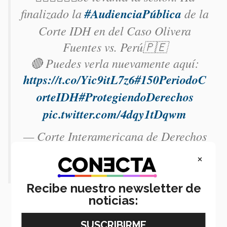
finalizado la
#AudienciaPública
de la
Corte IDH en del Caso Olivera
Fuentes vs. Perú🇵🇪
🔴 Puedes verla nuevamente aquí:
https://t.co/Yic9itL7z6
#150PeriodoC
orteIDH
#ProtegiendoDerechos
pic.twitter.com/4dqy1tDqwm
— Corte Interamericana de Derechos
Humanos (@CorteIDH)
August 24,
×
2022
Recibe nuestro newsletter de
noticias: