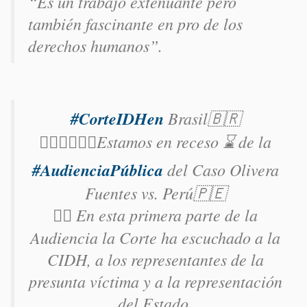
“
Es un trabajo extenuante pero
también fascinante en pro de los
derechos humanos
”.
#CorteIDHen
Brasil🇧🇷
👩🏾‍⚖️👨🏿‍⚖️Estamos en receso ⌛ de la
#AudienciaPública
del Caso Olivera
Fuentes vs. Perú🇵🇪
👉🏾 En esta primera parte de la
Audiencia la Corte ha escuchado a la
CIDH, a los representantes de la
presunta víctima y a la representación
del Estado.