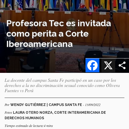
Profesora Tec es invitada
como perita a Corte
Iberoamericana
Facebook
X
La docente del campus Santa Fe participó en un caso por los
derechos a la no discriminación sexual conocido como Olivera
Fuentes vs Perú
Por
- 13/09/2022
WENDY GUTIÉRREZ | CAMPUS SANTA FE
Fotos
LAURA OTERO NORZA, CORTE INTERAMERICANA DE
DERECHOS HUMANOS
Tiempo estimado de lectura:4 mins