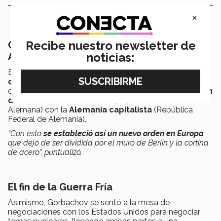
×
Recibe nuestro newsletter de
Gorbachov, crucial en la reunificación de
noticias:
Alemania
En el caso de
Alemania
, después de la caída del
muro
de Berlín
, Gorbachov, como líder del bloque
comunista,
fue crucial para permitir la reunificación
de la Alemania
comunista
(República Democrática
Alemana) con la
Alemania capitalista
(República
Federal de Alemania).
“Con esto
se estableció así un nuevo orden en Europa
que dejó de ser dividida por el muro de Berlín y la cortina
de acero”, puntualizó.
El fin de la Guerra Fría
Asimismo, Gorbachov se sentó a la mesa de
negociaciones con los Estados Unidos para negociar