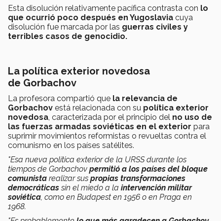
Esta disolución relativamente pacífica contrasta con
lo
que ocurrió poco después en Yugoslavia
cuya
disolución fue marcada por las
guerras civiles y
terribles casos de genocidio.
La
política exterior novedosa
de
Gorbachov
La profesora compartió que
la relevancia de
Gorbachov
está relacionada con su
política exterior
novedosa
, caracterizada por el principio del
no uso de
las fuerzas armadas soviéticas en el exterior
para
suprimir movimientos reformistas o revueltas contra el
comunismo en los países satélites.
"Esa
nueva política
exterior de la URSS durante los
tiempos de Gorbachov
permitió a los países del bloque
comunista
realizar sus
propias transformaciones
democráticas
sin
el miedo a la
intervención militar
soviética
, como en Budapest en 1956 o en Praga en
1968.
"Es probablemente
lo que más agradecen a Gorbachov