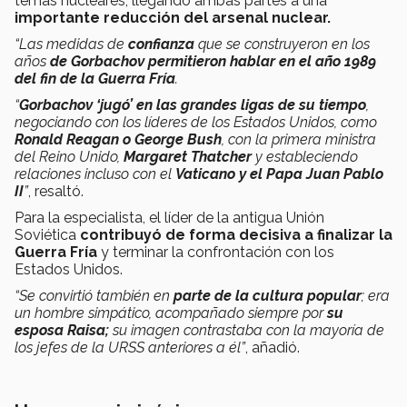
temas nucleares,
llegando ambas partes a una
importante reducción del arsenal nuclear.
“Las medidas de
confianza
que se construyeron en los
años
de Gorbachov permitieron hablar en el año 1989
del fin de la Guerra Fría
.
“
Gorbachov ‘jugó’ en las grandes ligas de su tiempo
,
negociando con los líderes de los Estados Unidos, como
Ronald
Reagan o George Bush
, con la primera ministra
del Reino Unido,
Margaret Thatcher
y estableciendo
relaciones incluso con el
Vaticano y el Papa Juan Pablo
II
”
, resaltó.
Para la especialista, el líder de la antigua Unión
Soviética
contribuyó de forma decisiva a finalizar la
Guerra Fría
y terminar la confrontación con los
Estados Unidos.
“Se convirtió también en
parte de la cultura popular
; era
un hombre simpático, acompañado siempre por
su
esposa Raisa;
s
u imagen contrastaba con la mayoría de
los jefes de la URSS anteriores a él
”
, añadió.