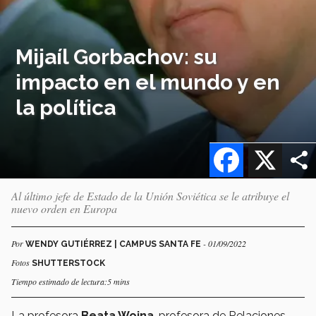
Mijaíl Gorbachov: su
impacto en el mundo y en
la política
Facebook
X
Al último jefe de Estado de la Unión Soviética se le atribuye el
nuevo orden en Europa
Por
- 01/09/2022
WENDY GUTIÉRREZ | CAMPUS SANTA FE
Fotos
SHUTTERSTOCK
Tiempo estimado de lectura:5 mins
La profesora
Beata Wojna
, profesora de Relaciones