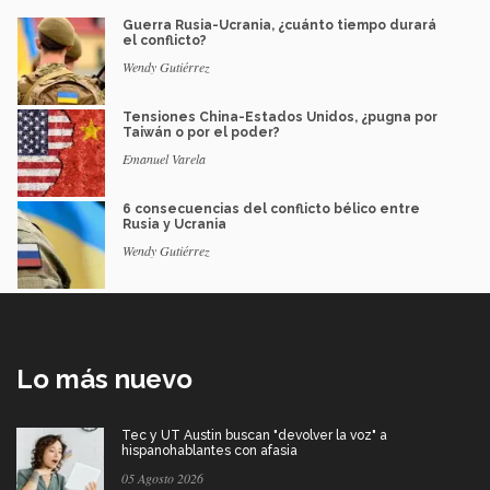
Guerra Rusia-Ucrania, ¿cuánto tiempo durará
el conflicto?
Wendy Gutiérrez
Tensiones China-Estados Unidos, ¿pugna por
Taiwán o por el poder?
Emanuel Varela
6 consecuencias del conflicto bélico entre
Rusia y Ucrania
Wendy Gutiérrez
Lo más nuevo
Tec y UT Austin buscan "devolver la voz" a
hispanohablantes con afasia
05 Agosto 2026