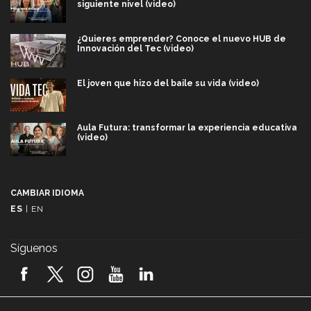
siguiente nivel (video)
¿Quieres emprender? Conoce el nuevo HUB de
Innovación del Tec (video)
El joven que hizo del baile su vida (video)
Aula Futura: transformar la experiencia educativa
(video)
Más que un festival cultural: así es la magia de
VIBRART 2026 (video)
CAMBIAR IDIOMA
ES
|
EN
Javier Guzmán: investigación con impacto social
(video)
Síguenos
¡México, en el top del mundial de robótica FIRST
2026! (video)
Vida Tec: Pasión, disciplina y básquetbol, con Gael