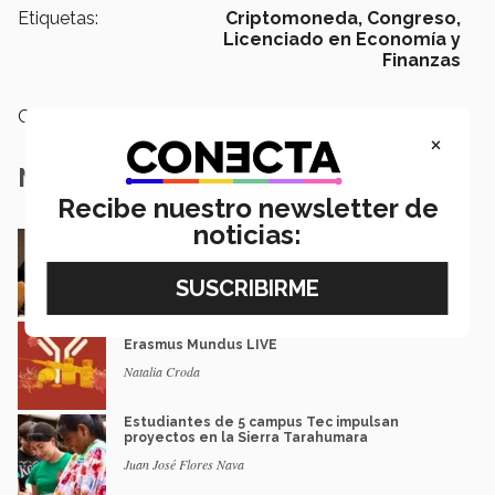
Etiquetas:
Criptomoneda,
Congreso,
Licenciado en Economía y
Finanzas
Categoría:
Educación
×
Notas Relacionadas
Recibe nuestro newsletter de
noticias:
En la ONU: mexicana y EXATEC representó en
Nueva York a la juventud
Loretta Mariaud y Carlos González
Entre miles: mexicana gana beca de maestría
Erasmus Mundus LIVE
Natalia Croda
Estudiantes de 5 campus Tec impulsan
proyectos en la Sierra Tarahumara
Juan José Flores Nava