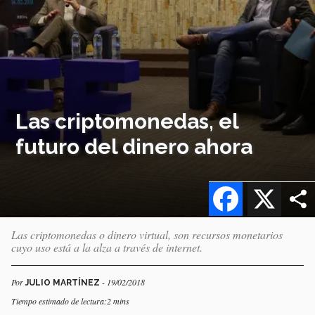
Las criptomonedas, el
futuro del dinero ahora
Facebook
X
Las criptomonedas o dinero virtual, son recursos monetarios
cuyo uso está a la alza a través de internet.
Por
- 19/02/2018
JULIO MARTÍNEZ
Tiempo estimado de lectura:2 mins