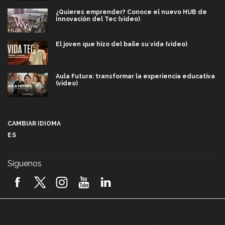
¿Quieres emprender? Conoce el nuevo HUB de
Innovación del Tec (video)
El joven que hizo del baile su vida (video)
Aula Futura: transformar la experiencia educativa
(video)
Más que un festival cultural: así es la magia de
VIBRART 2026 (video)
CAMBIAR IDIOMA
ES
Javier Guzmán: investigación con impacto social
(video)
Síguenos
¡México, en el top del mundial de robótica FIRST
2026! (video)
Vida Tec: Pasión, disciplina y básquetbol, con Gael
Adame (video)
A