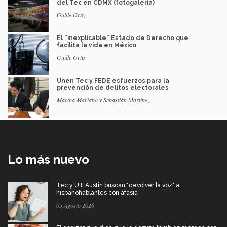
del Tec en CDMX (fotogalería)
Guille Ortiz
El “inexplicable” Estado de Derecho que
facilita la vida en México
Guille Ortiz
Unen Tec y FEDE esfuerzos para la
prevención de delitos electorales
Martha Mariano y Sebastián Martínez
Lo más nuevo
Tec y UT Austin buscan "devolver la voz" a
hispanohablantes con afasia
05 Agosto 2026