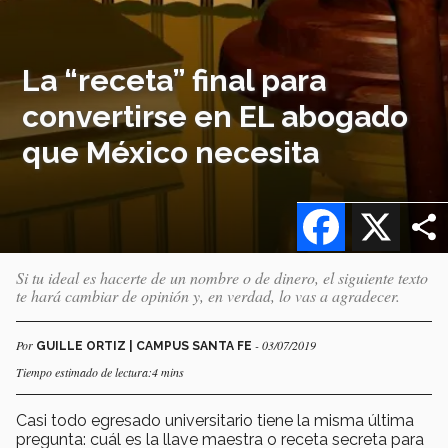
La “receta” final para
convertirse en EL abogado
que México necesita
Facebook
X
Si tu ideal es hacerte de un nombre o de dinero, el siguiente texto
te hará cambiar de opinión y, en verdad, lo vas a agradecer.
Por
- 03/07/2019
GUILLE ORTIZ | CAMPUS SANTA FE
Tiempo estimado de lectura:4 mins
Casi todo egresado universitario tiene la misma última
pregunta: cuál es la llave maestra o receta secreta para