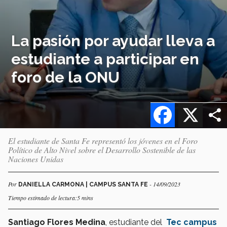
La pasión por ayudar lleva a
estudiante a participar en
foro de la ONU
Facebook
X
El estudiante de Santa Fe representó los jóvenes en el Foro
Político de Alto Nivel sobre el Desarrollo Sostenible de las
Naciones Unidas
Por
- 14/09/2023
DANIELLA CARMONA | CAMPUS SANTA FE
Tiempo estimado de lectura:5 mins
Santiago Flores Medina
, estudiante del
Tec campus