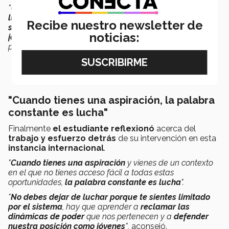
"Una vez que ya tienes esta intervención,
no solamente
luchaste por representar a tu comunidad y a tu país,
Recibe nuestro newsletter de
sino que ahora tienes que luchar por representar a los
noticias:
jóvenes y a los niños del mundo
, tienes que defender tu
posición",
mencionó.
"Cuando tienes una aspiración, la palabra
constante es lucha"
Finalmente
el estudiante reflexionó
acerca del
trabajo y esfuerzo detrás
de su intervención en esta
instancia internacional
.
"
Cuando tienes una aspiración
y vienes de un contexto
en el que no tienes acceso fácil a todas estas
oportunidades,
la palabra constante es lucha
".
"
No debes dejar de luchar porque te sientes limitado
por el sistema
, hay que aprender a
reclamar las
dinámicas de poder
que nos pertenecen y a
defender
nuestra posición como jóvenes
"
, aconsejó.