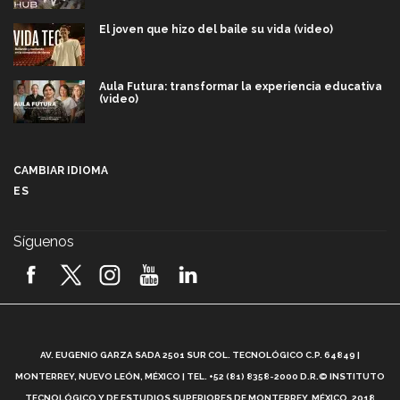
El joven que hizo del baile su vida (video)
Aula Futura: transformar la experiencia educativa
(video)
Más que un festival cultural: así es la magia de
VIBRART 2026 (video)
CAMBIAR IDIOMA
ES
Javier Guzmán: investigación con impacto social
(video)
Síguenos
¡México, en el top del mundial de robótica FIRST
2026! (video)
Vida Tec: Pasión, disciplina y básquetbol, con Gael
Adame (video)
A
AV. EUGENIO GARZA SADA 2501 SUR COL. TECNOLÓGICO C.P. 64849 |
L
¿Cómo es el Modelo Educativo Tec? (video)
MONTERREY, NUEVO LEÓN, MÉXICO | TEL. +52 (81) 8358-2000 D.R.© INSTITUTO
TECNOLÓGICO Y DE ESTUDIOS SUPERIORES DE MONTERREY, MÉXICO. 2018