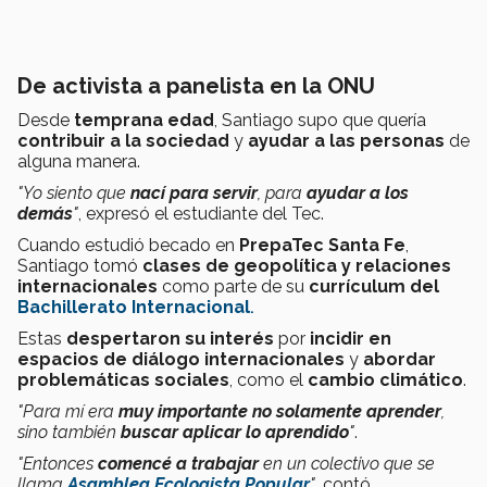
De activista a panelista en la ONU
Desde
temprana edad
, Santiago supo que quería
contribuir a la sociedad
y
ayudar a las personas
de
alguna manera.
"Yo siento que
nací para servir
, para
ayudar a los
demás
"
, expresó el estudiante del Tec.
Cuando estudió becado en
PrepaTec Santa Fe
,
Santiago tomó
clases de geopolítica y relaciones
internacionales
como parte de su
currículum del
Bachillerato Internacional
.
Estas
despertaron su interés
por
incidir en
espacios de diálogo internacionales
y
abordar
problemáticas sociales
, como el
cambio climático
.
"Para mí era
muy importante no solamente aprender
,
sino también
buscar aplicar lo aprendido
"
.
"Entonces
comencé a trabajar
en un colectivo que se
llama
Asamblea Ecologista Popular
"
, contó.