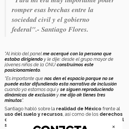
romper esas brechas entre la
sociedad civil y el gobierno
federal".- Santiago Flores.
"Al inicio del panel
me acerqué con la persona que
estaba dirigiendo
y le dije: desde el grupo mayor de
jóvenes niños de la ONU
construimos este
posicionamiento
.
"Es importante que
nos den el espacio porque no se
puede estar difundiendo esta narrativa de inclusión
cuando ya estamos aquí y
se siguen reproduciendo
dinámicas de exclusión
y
me dijo ok tienes tres
minutos
".
Santiago habló sobre la
realidad de México
frente al
uso del suelo y recursos
, así como de los
derechos
de defensores de la tierra
y las
dinámicas entre el
×
sur y norte global
en materia
ambiental
.