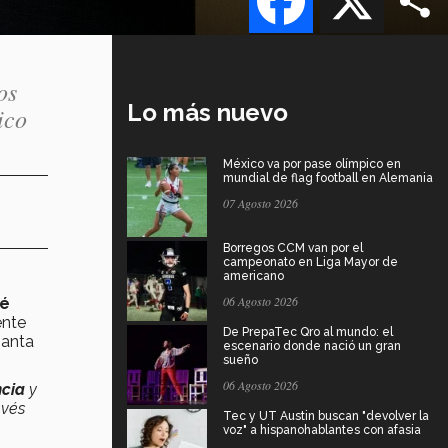
os
Lo más nuevo
ico
México va por pase olímpico en
mundial de flag football en Alemania
07 Agosto 2026
Borregos CCM van por el
campeonato en Liga Mayor de
americano
06 Agosto 2026
sé
ente
De PrepaTec Qro al mundo: el
Santa
escenario donde nació un gran
sueño
06 Agosto 2026
cia
y
avés
Tec y UT Austin buscan "devolver la
voz" a hispanohablantes con afasia