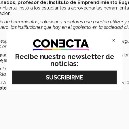
anados, profesor del Instituto de Emprendimiento Eug
o Huerta, instó a los estudiantes a aprovechar las herramient
ación.
o de herramientas, soluciones, mentores que pueden utilizar y
a, las instituciones que hay en el gobierno, en la sociedad civi
×
espíritu y si lo enfocan hacia el tema de innovación, van a segu
n el país”, agregó.
ramas de emprendimiento para los jóvenes, los cuales les b
Recibe nuestro newsletter de
ejemplo de ello.
noticias:
 el emprendimiento, tienen esta apertura a escuchar voces y
 sobre la cual puedan plantar sus iniciativas", afirmó.
a de emprendimiento para sensibilizar a los estudiantes y l
ales.