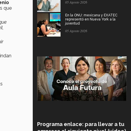
enio
05 Agosto 2026
as que
En la ONU: mexicana y EXATEC
representó en Nueva York a la
 que
juventud
l,
05 Agosto 2026
ir
rindan
as
Programa enlace: para llevar a tu