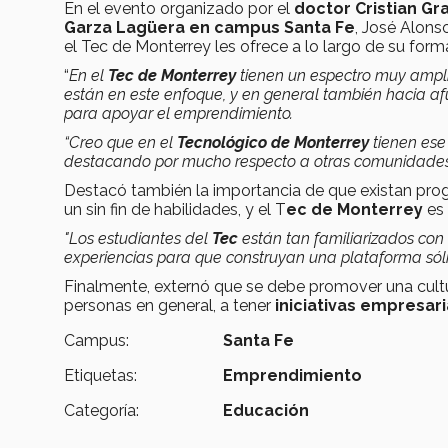
En el evento organizado por el
doctor Cristian Gr
Garza Lagüera en campus Santa Fe
, José Alons
el Tec de Monterrey les ofrece a lo largo de su form
“
En el
Tec de Monterrey
tienen un espectro muy ampli
están en este enfoque, y en general también hacia afuer
para apoyar el emprendimiento.
“Creo que en el
Tecnológico de Monterrey
tienen ese 
destacando por mucho respecto a otras comunidades e
Destacó también la importancia de que existan prog
un sin fin de habilidades, y el T
ec de Monterrey
es 
"Los estudiantes del
Tec
están tan familiarizados con
experiencias para que construyan una plataforma sólida
Finalmente, externó que se debe promover una cultur
personas en general, a tener
iniciativas empresari
Campus:
Santa Fe
Etiquetas:
Emprendimiento
Categoría:
Educación