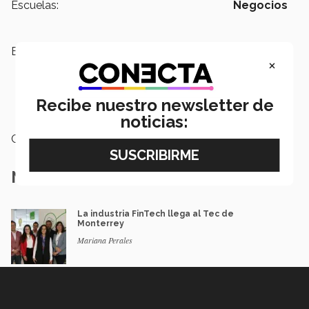
Escuelas:
Negocios
Etiquetas:
Sofftek,
Innovación y
×
Emprendimiento México-Chile
2019,
FINTECH México,
Asociación
Mexicana de la Industria de las
Recibe nuestro newsletter de
Tecnologías de Información
noticias:
Categoría:
Emprendedores
Notas Relacionadas
La industria FinTech llega al Tec de
Monterrey
Mariana Perales