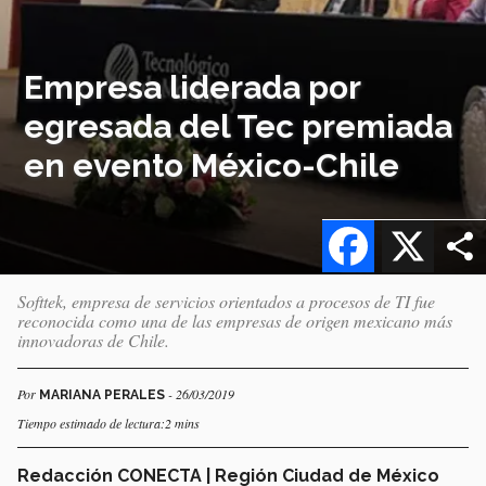
Empresa liderada por
egresada del Tec premiada
en evento México-Chile
Facebook
X
Softtek, empresa de servicios orientados a procesos de TI fue
reconocida como una de las empresas de origen mexicano más
innovadoras de Chile.
Por
- 26/03/2019
MARIANA PERALES
Tiempo estimado de lectura:2 mins
Redacción CONECTA | Región Ciudad de México