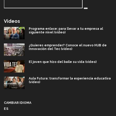
Videos
Programa enlace: para llevar a tu empresa al
siguiente nivel (video)
¿Quieres emprender? Conoce el nuevo HUB de
Innovación del Tec (video)
El joven que hizo del baile su vida (video)
Aula Futura: transformar la experiencia educativa
(video)
Más que un festival cultural: así es la magia de
VIBRART 2026 (video)
CAMBIAR IDIOMA
ES
Javier Guzmán: investigación con impacto social
(video)