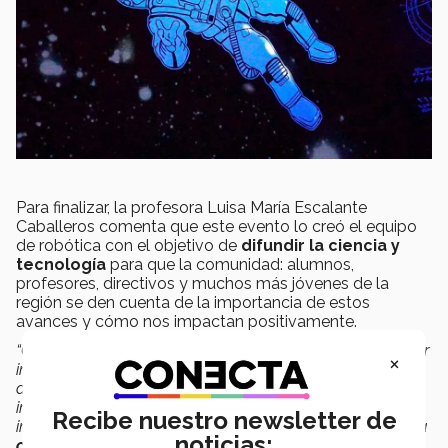
Para finalizar, la profesora Luisa María Escalante
Caballeros comenta que este evento lo creó el equipo
de robótica con el objetivo de
difundir la ciencia y
tecnología
para que la comunidad: alumnos,
profesores, directivos y muchos más jóvenes de la
región se den cuenta de la importancia de estos
avances y cómo nos impactan positivamente.
“Con este tipo de eventos donde se habla de temas súper
×
interesantes de ciencias, nuestros alumnos ven una
aplicación real de lo que discutimos en clase, conocen e
interactúan con personas que tuvieron su edad e
Recibe nuestro newsletter de
inquietudes relacionadas con estudiar algo relacionado a
noticias:
ciencias
.