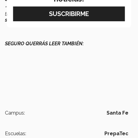
“Y adquieren conocimiento valioso que permite que lo
transmitan a sus círculos más cercanos y
enriquezcan a
su comunidad
”,
enfatizó.
SEGURO QUERRÁS LEER TAMBIÉN:
Campus:
Santa Fe
Escuelas:
PrepaTec