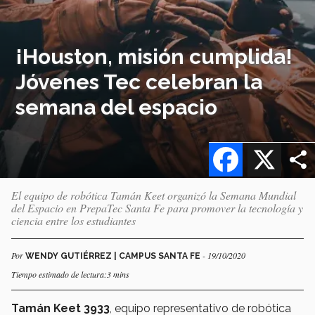
¡Houston, misión cumplida!
Jóvenes Tec celebran la
semana del espacio
Facebook
X
El equipo de robótica Tamán Keet organizó la Semana Mundial
del Espacio en PrepaTec Santa Fe para promover la tecnología y
ciencia entre los estudiantes
Por
- 19/10/2020
WENDY GUTIÉRREZ | CAMPUS SANTA FE
Tiempo estimado de lectura:3 mins
Tamán Keet 3933
, equipo representativo de robótica