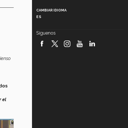
Más que un festival cultural: así es
la magia de VIBRART 2026 (video)
CAMBIAR IDIOMA
ES
Javier Guzmán: investigación con
impacto social (video)
Síguenos
¡México, en el top del mundial de
robótica FIRST 2026! (video)
Vida Tec: Pasión, disciplina y
pienso
básquetbol, con Gael Adame
(video)
¿Cómo es el Modelo Educativo
Tec? (video)
ados
Vida Tec: Feminismo e Inteligencia
Artificial, Paola Ricaurte (video)
 el