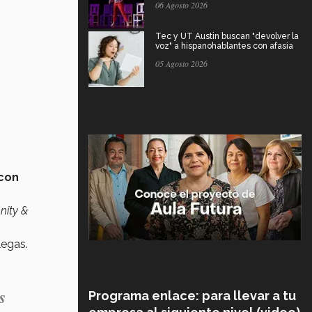
06 Agosto 2026
Tec y UT Austin buscan "devolver la
voz" a hispanohablantes con afasia
05 Agosto 2026
 con
nity &
legas.
s
Programa enlace: para llevar a tu