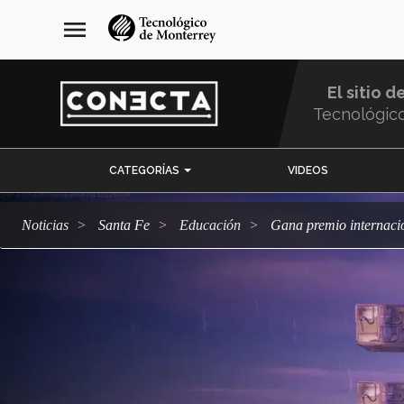
Pasar
navegación
menu
al
principal
contenido
principal
El sitio d
Tecnológic
Menu
CATEGORÍAS
VIDEOS
Comunidad
Noticias
Santa Fe
Educación
Gana premio internac