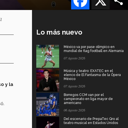
a
Lo más nuevo
México va por pase olímpico en
mundial de flag football en Alemania
07 Agosto 2026
Música y teatro: EXATEC en el
elenco de El Fantasma de la Ópera
México
o y la
07 Agosto 2026
Borregos CCM van por el
campeonato en liga mayor de
ó.
americano
06 Agosto 2026
Del escenario de PrepaTec Qro al
teatro musical en Estados Unidos