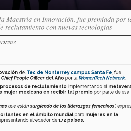
la Maestría en Innovación, fue premiada por l
 reclutamiento con nuevas tecnologías
/12/2023
novación
del
Tec de Monterrey campus Santa Fe
, fue
o
Chief People Officer
del Año
por la
WomenTech Network
.
 procesos de reclutamiento
implementando el
metavers
a mujer mexicana en recibir tal premio
por parte de esa
enas
que están
surgiendo de los liderazgos femeninos
”,
expres
ortantes en el ámbito mundial
para
mujeres en la
epresentando alrededor de
172 países
.