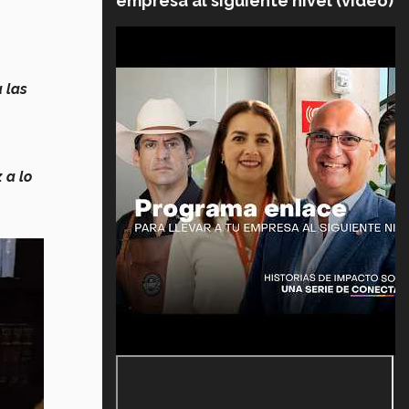
empresa al siguiente nivel (video)
a las
 a lo