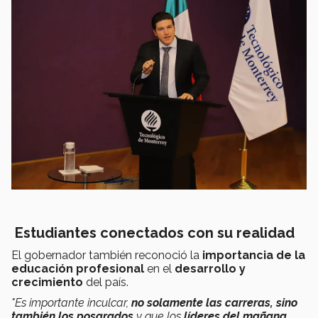
Estudiantes conectados con su realidad
El gobernador también reconoció la
i
mportancia de la
educación profesional
en el
desarrollo y
crecimiento
del país.
"Es importante inculcar,
no solamente las carreras, sino
también los posgrados
y que
los
líderes del mañana