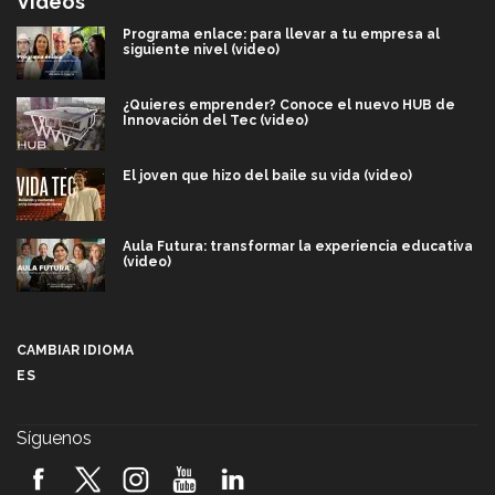
Videos
Programa enlace: para llevar a tu empresa al
siguiente nivel (video)
¿Quieres emprender? Conoce el nuevo HUB de
Innovación del Tec (video)
El joven que hizo del baile su vida (video)
Aula Futura: transformar la experiencia educativa
(video)
Más que un festival cultural: así es la magia de
VIBRART 2026 (video)
CAMBIAR IDIOMA
ES
Javier Guzmán: investigación con impacto social
(video)
Síguenos
¡México, en el top del mundial de robótica FIRST
2026! (video)