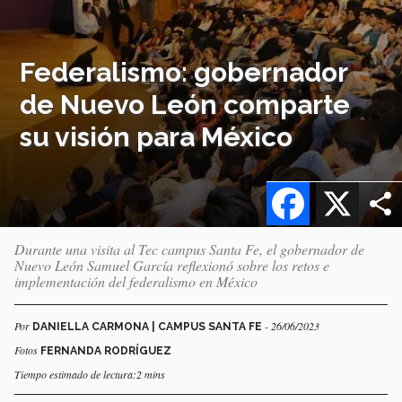
Federalismo: gobernador
de Nuevo León comparte
su visión para México
Facebook
X
Durante una visita al Tec campus Santa Fe, el gobernador de
Nuevo León Samuel García reflexionó sobre los retos e
implementación del federalismo en México
Por
- 26/06/2023
DANIELLA CARMONA | CAMPUS SANTA FE
Fotos
FERNANDA RODRÍGUEZ
Tiempo estimado de lectura:2 mins