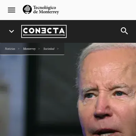
Pasar
navegación
menu
al
principal
contenido
principal
search
expand_more
Noticias
Monterrey
sociedad