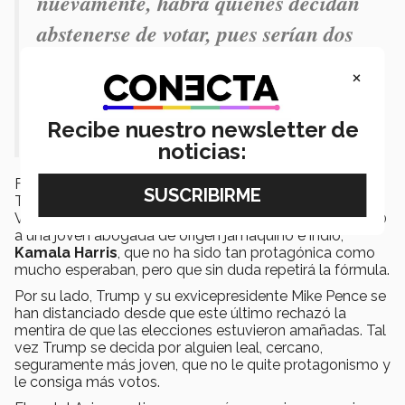
nuevamente, habrá quienes decidan
abstenerse de votar, pues serían dos
candidatos que no despiertan mucho
×
entusiasmo"
Recibe nuestro newsletter de
noticias:
Finalmente, debido a la edad de Joe Biden y de Donald
Trump, la elección de la persona a ocupar la
Vicepresidencia es fundamental. Biden escogió en 2020
a una joven abogada de origen jamaquino e indio,
Kamala Harris
, que no ha sido tan protagónica como
mucho esperaban, pero que sin duda repetirá la fórmula.
Por su lado, Trump y su exvicepresidente Mike Pence se
han distanciado desde que este último rechazó la
mentira de que las elecciones estuvieron amañadas. Tal
vez Trump se decida por alguien leal, cercano,
seguramente más joven, que no le quite protagonismo y
le consiga más votos.