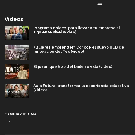
Videos
Programa enlace: para llevar a tu empresa al
siguiente nivel (video)
¿Quieres emprender? Conoce el nuevo HUB de
Innovación del Tec (video)
El joven que hizo del baile su vida (video)
Aula Futura: transformar la experiencia educativa
(video)
Más que un festival cultural: así es la magia de
VIBRART 2026 (video)
CAMBIAR IDIOMA
ES
Javier Guzmán: investigación con impacto social
(video)