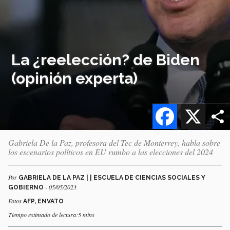
La ¿reelección? de Biden
(opinión experta)
Facebook
X
Gabriela De la Paz, profesora del Tec de Monterrey, habla sobre
los escenarios políticos en EU rumbo a las elecciones del 2024
Por
GABRIELA DE LA PAZ | | ESCUELA DE CIENCIAS SOCIALES Y
- 05/05/2023
GOBIERNO
Fotos
AFP, ENVATO
Tiempo estimado de lectura:5 mins