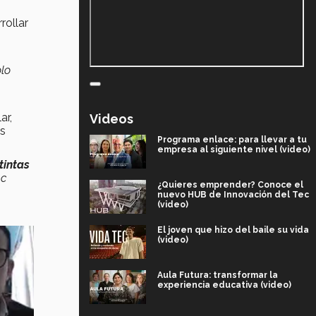
rollar
olo
ar,
Videos
os
Programa enlace: para llevar a tu
empresa al siguiente nivel (video)
tintas
ec
¿Quieres emprender? Conoce el
nuevo HUB de Innovación del Tec
(video)
El joven que hizo del baile su vida
(video)
Aula Futura: transformar la
experiencia educativa (video)