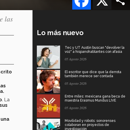
e las
Lo más nuevo
Tec y UT Austin buscan "devolver la
voz" a hispanohablantes con afasia
05 Agosto 2026
crito
El escritor que dice que la derrota
también merece ser contada
05 Agosto 2026
las
ca.
Entre miles: mexicana gana beca de
o
. La
maestría Erasmus Mundus LIVE
sus
05 Agosto 2026
 una
Movilidad y robots: sonorenses
colaboran en proyectos de
investigación