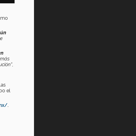
como
gún
ue
en
s más
ución”
,
las
bo el
mx/
.