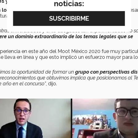
s y competir por el tercer lugar.
noticias:
n
los conocimientos en clase
, además de aprender a desar
turas de clientes, y expresar oralmente los argumentos
otras universidades y ante abogados tan experimentados no s
ere un dominio extraordinario de los temas legales que se
xperiencia en este año del Moot México 2020 fue muy particul
se lleva en línea y que esto implicó un esfuerzo mayor para l
vimos la oportunidad de formar un
grupo con perspectivas dis
s reconocimientos que obtuvimos implica que posicionamos al T
 año en el concurso”
, dijo.