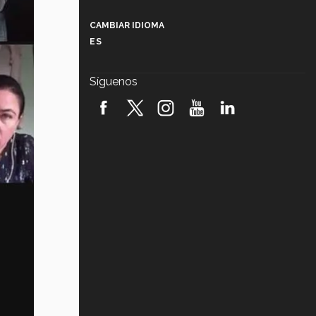
Más que un festival cultural: así es
la magia de VIBRART 2026 (video)
CAMBIAR IDIOMA
ES
Javier Guzmán: investigación con
impacto social (video)
Síguenos
¡México, en el top del mundial de
robótica FIRST 2026! (video)
Vida Tec: Pasión, disciplina y
básquetbol, con Gael Adame
(video)
¿Cómo es el Modelo Educativo
Tec? (video)
Vida Tec: Feminismo e Inteligencia
Artificial, Paola Ricaurte (video)