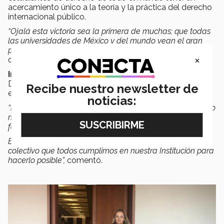
acercamiento único a la teoría y la práctica del derecho
internacional público.
“Ojalá esta victoria sea la primera de muchas; que todas
las universidades de México y del mundo vean el gran
potencial que tienen los alumnos de derecho del Tec”,
×
declaró.
Inna Makhniboroda
profesora del Departamento de
Derecho, Campus Santa Fe, fue la encargada del
Recibe nuestro newsletter de
entrenamiento del equipo.
noticias:
“El resultado que nuestro equipo del Jessup logró este año
muestra el esfuerzo de todo el Tec de Monterrey en la
formación de la nueva generación de abogados,
El éxito obtenido muestra un gran resultado del trabajo
colectivo que todos cumplimos en nuestra Institución para
hacerlo posible”,
comentó.