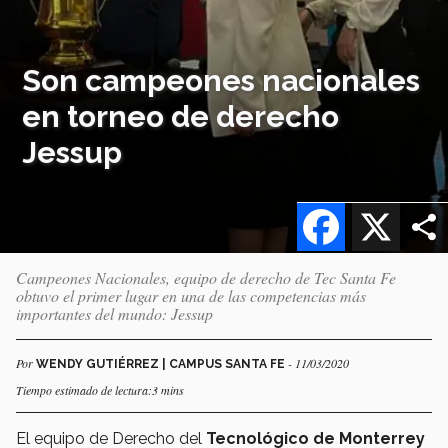
Son campeones nacionales
en torneo de derecho
Jessup
Facebook
X
Campeones Nacionales, equipo de derecho de Tec Santa Fe
obtuvo el primer lugar en una de las competencias más
importantes del mundo: Jessup
Por
- 11/03/2020
WENDY GUTIÉRREZ | CAMPUS SANTA FE
Tiempo estimado de lectura:3 mins
El equipo de Derecho del
Tecnológico de Monterrey