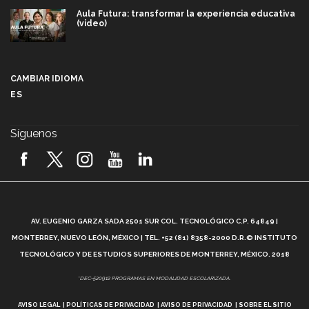
Aula Futura: transformar la experiencia educativa
(video)
Más que un festival cultural: así es la magia de
VIBRART 2026 (video)
CAMBIAR IDIOMA
ES
Javier Guzmán: investigación con impacto social
(video)
Síguenos
¡México, en el top del mundial de robótica FIRST
2026! (video)
Vida Tec: Pasión, disciplina y básquetbol, con Gael
Adame (video)
A
AV. EUGENIO GARZA SADA 2501 SUR COL. TECNOLÓGICO C.P. 64849 |
L
¿Cómo es el Modelo Educativo Tec? (video)
MONTERREY, NUEVO LEÓN, MÉXICO | TEL. +52 (81) 8358-2000 D.R.© INSTITUTO
TECNOLÓGICO Y DE ESTUDIOS SUPERIORES DE MONTERREY, MÉXICO. 2018
Vida Tec: Feminismo e Inteligencia Artificial, Paola
*DEC-520912 PROGRAMAS EN MODALIDAD ESCOLARIZADA.
Ricaurte (video)
AVISO LEGAL
POLÍTICAS DE PRIVACIDAD
AVISO DE PRIVACIDAD
SOBRE EL SITIO