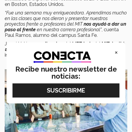
en Boston, Estados Unidos.
“Fue una semana muy enriquecedora. Aprendimos mucho
en las clases que nos dieron y presentar nuestros
proyectos frente a profesores del MIT
nos ayudó a dar un
paso al frente
en nuestra carrera profesional”
, cuenta
Paul Ramos, alumno del campus Santa Fe.
Josué Velásquez,
director
del
LIFT Lab
del
MIT, invitó
a Alejandro
Montenegro a realizar su estancia de
×
investigación a raíz de la presentación de su proyecto.
Recibe nuestro newsletter de
noticias: