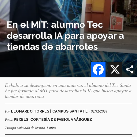
En el MIT: alumno Tec
desarrolla IA para apoyar a
tiendas de abarrotes
Facebook
X
Debido a su desempeño en una materia, el alumno del Tec Santa
Fe fue invitado al MIT para desarrollar la IA que busca apoyar a
tiendas de abarrotes
Por
- 02/12/2024
LEONARDO TORRES | CAMPUS SANTA FE
Fotos
PEXELS, CORTESÍA DE FABIOLA VÁSQUEZ
Tiempo estimado de lectura:5 mins