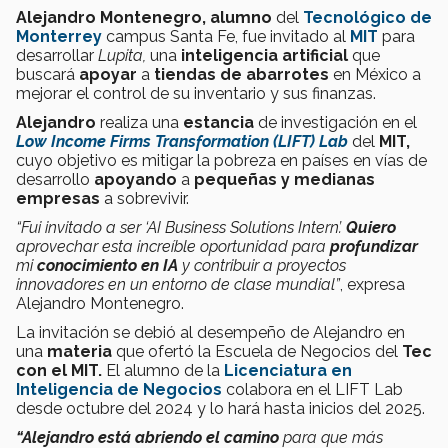
Alejandro Montenegro,
alumno
del
Tecnológico de
Monterrey
campus Santa Fe, fue invitado al
MIT
para
desarrollar
Lupita,
una
inteligencia artificial
que
buscará
apoyar
a
tiendas de abarrotes
en México a
mejorar el control de su inventario y sus finanzas.
Alejandro
realiza una
estancia
de investigación en el
Low Income Firms Transformation (LIFT) Lab
del
MIT,
cuyo objetivo es mitigar la pobreza en países en vías de
desarrollo
apoyando
a
pequeñas y medianas
empresas
a sobrevivir.
“Fui invitado a ser ‘AI Business Solutions Intern’.
Quiero
aprovechar esta increíble oportunidad para
profundizar
mi
conocimiento en IA
y contribuir a proyectos
innovadores en un entorno de clase mundial”
, expresa
Alejandro Montenegro.
La invitación se debió al desempeño de Alejandro en
una
materia
que ofertó la Escuela de Negocios del
Tec
con el MIT.
El alumno de la
Licenciatura en
Inteligencia de Negocios
colabora en el LIFT Lab
desde octubre del 2024 y lo hará hasta inicios del 2025.
“Alejandro está abriendo el camino
para que más