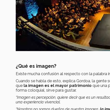
¿Qué es imagen?
Existe mucha confusión al respecto con la palabra 
Cuando se habla de esto, explica Gordoa, la gente s
que
la imagen es el mayor patrimonio
que una pe
forma coloquial, sirve para gustar.
“Imagen es percepción, quiere decir que es un result
una experiencia vivencial.
“Nosotros no somos dueños de nuestra imagen,
la im