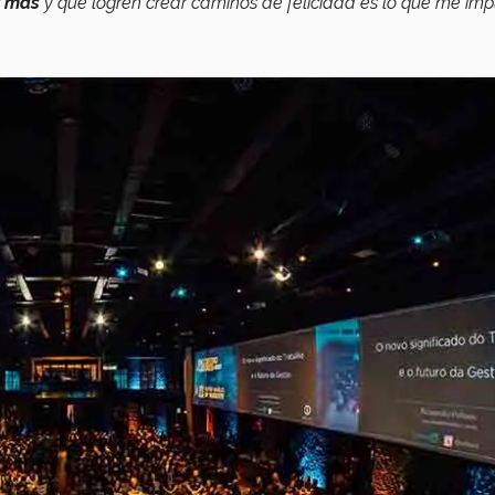
r más
y que logren crear caminos de felicidad es lo que me impu