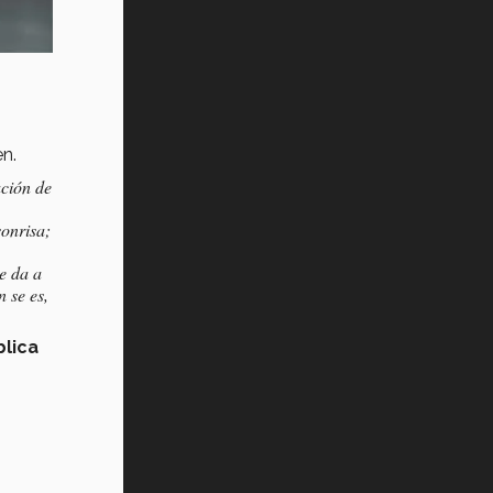
en.
ación de
onrisa;
ue da a
n se es,
lica