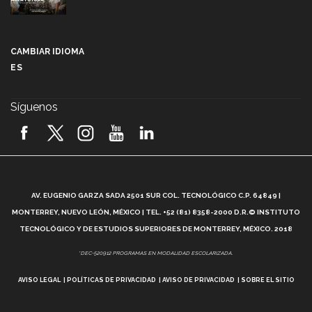
Más que un festival cultural: así es la magia de
VIBRART 2026 (video)
CAMBIAR IDIOMA
ES
Javier Guzmán: investigación con impacto social
(video)
Síguenos
¡México, en el top del mundial de robótica FIRST
2026! (video)
Vida Tec: Pasión, disciplina y básquetbol, con Gael
Adame (video)
A
AV. EUGENIO GARZA SADA 2501 SUR COL. TECNOLÓGICO C.P. 64849 |
L
¿Cómo es el Modelo Educativo Tec? (video)
MONTERREY, NUEVO LEÓN, MÉXICO | TEL. +52 (81) 8358-2000 D.R.© INSTITUTO
TECNOLÓGICO Y DE ESTUDIOS SUPERIORES DE MONTERREY, MÉXICO. 2018
Vida Tec: Feminismo e Inteligencia Artificial, Paola
*DEC-520912 PROGRAMAS EN MODALIDAD ESCOLARIZADA.
Ricaurte (video)
AVISO LEGAL
POLÍTICAS DE PRIVACIDAD
AVISO DE PRIVACIDAD
SOBRE EL SITIO