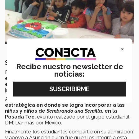
×
Sus resultados y avances
Recibe nuestro newsletter de
Desde el primer contacto en
2019
,
se realizó
noticias:
exitosamente una colecta de materiales
escolares
y se participó en dinámicas presenciales
junto con los niños y estudiantes del Tec.
Adicionalmente,
se consolidó la primera alianza
estratégica en donde se logra incorporar a las
niñas y niños de
Sembrando una Semilla
, en la
Posada Tec,
evento realizado por el grupo estudiantil
DM: Dar más por México.
Finalmente, los estudiantes compartieron su admiración
y apoyo a Asunción quien fue quien los integró a esta