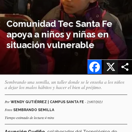
Comunidad Tec Santa Fe
apoya a niños y niñas en
situación vulnerable
Facebook
X
Sembrando una semilla, un taller donde se le enseña a los niños
a dejar los malos hábitos y hacer el bien al prójimo.
Por
- 23/07/2021
WENDY GUTIÉRREZ | CAMPUS SANTA FE
Fotos
SEMBRANDO SEMILLA
Tiempo estimado de lectura:4 mins
Asunción Gudiño
, colaborador del Tecnológico de