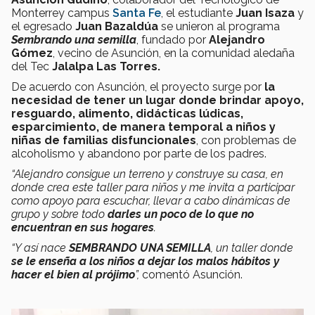
Monterrey campus
Santa Fe
, el estudiante
Juan Isaza
y
el egresado
Juan Bazaldúa
se unieron al programa
Sembrando una semilla
, fundado por
Alejandro
Gómez
, vecino de Asunción, en la comunidad aledaña
del Tec
Jalalpa Las Torres.
De acuerdo con Asunción, el proyecto surge por
la
necesidad de tener un lugar donde brindar apoyo,
resguardo, alimento, didácticas lúdicas,
esparcimiento, de manera temporal a niños y
niñas de familias disfuncionales
, con problemas de
alcoholismo y abandono por parte de los padres.
“Alejandro consigue un terreno y construye su casa, en
donde crea este taller para niños y me invita a participar
como apoyo para escuchar, llevar a cabo dinámicas de
grupo y sobre todo
darles un poco de lo que no
encuentran en sus hogares
.
“Y así nace
SEMBRANDO UNA SEMILLA
, un taller donde
se le enseña a los niños a dejar los malos hábitos y
hacer el bien al prójimo
”,
comentó Asunción.