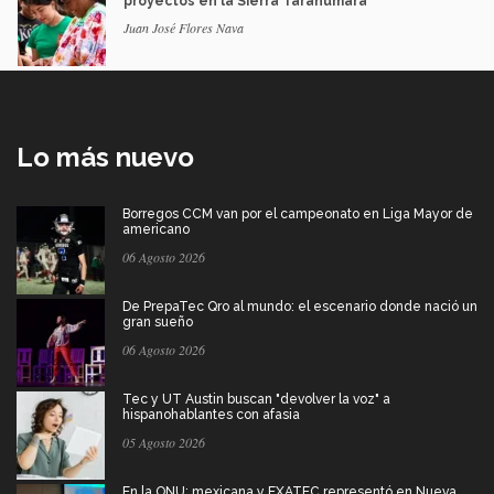
proyectos en la Sierra Tarahumara
Juan José Flores Nava
Lo más nuevo
Borregos CCM van por el campeonato en Liga Mayor de
americano
06 Agosto 2026
De PrepaTec Qro al mundo: el escenario donde nació un
gran sueño
06 Agosto 2026
Tec y UT Austin buscan "devolver la voz" a
hispanohablantes con afasia
05 Agosto 2026
En la ONU: mexicana y EXATEC representó en Nueva