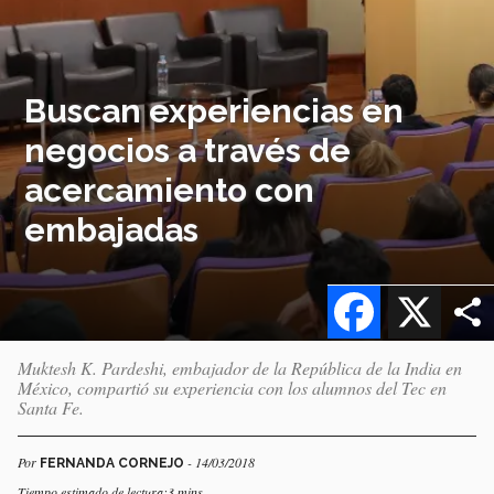
Buscan experiencias en
negocios a través de
acercamiento con
embajadas
Facebook
X
Muktesh K. Pardeshi, embajador de la República de la India en
México, compartió su experiencia con los alumnos del Tec en
Santa Fe.
Por
- 14/03/2018
FERNANDA CORNEJO
Tiempo estimado de lectura:3 mins