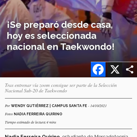
¡Se preparó desde casa,
hoy es seleccionada
nacional en Taekwondo!
Facebook
X
Tras entrenar vía zoom consigue ser parte de la Selección
Nacional Sub-20 de Taekwondo
Por
- 14/10/2021
WENDY GUTIÉRREZ | CAMPUS SANTA FE
Fotos
NADIA FERREIRA QUIRINO
Tiempo estimado de lectura:4 mins
Nadia Ferreira Quirino
, estudiante de Mercadotecnia