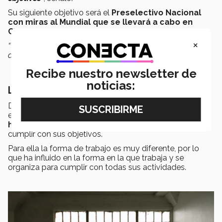
Su siguiente objetivo será el
Preselectivo Nacional
con miras al Mundial que se llevará a cabo en
China.
×
“Trabajaré muy duro para este evento junto con el apoyo
de mis papás, entrenadores y compañeros”
, manifestó.
Recibe nuestro newsletter de
noticias:
Llegar lejos en equipo
De acuerdo con Nadia antes de entrar al Tec llevaba un
estilo de vida diferente ya que no tenía las
herramientas
que la institución le ha brindado para
cumplir con sus objetivos.
Para ella la forma de trabajo es muy diferente, por lo
que ha influido en la forma en la que trabaja y se
organiza para cumplir con todas sus actividades.