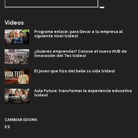
Videos
Programa enlace: para llevar a tu empresa al
siguiente nivel (video)
¿Quieres emprender? Conoce el nuevo HUB de
Innovación del Tec (video)
El joven que hizo del baile su vida (video)
Aula Futura: transformar la experiencia educativa
(video)
Más que un festival cultural: así es la magia de
VIBRART 2026 (video)
CAMBIAR IDIOMA
ES
Javier Guzmán: investigación con impacto social
(video)