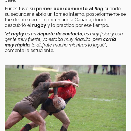
baile.
Funes tuvo su
primer acercamiento al
flag
cuando
su secundaria abrió un torneo interno, posteriormente se
fue de intercambio por un año a Canadá, donde
descubrió el
rugby
y lo practicó por ese tiempo.
“El
rugby
es un
deporte de contacto
, es muy físico y con
gente muy fuerte, yo estaba muy flaquita, pero
corría
muy rápido
, lo disfruté mucho mientras lo jugué”
,
comenta la estudiante.