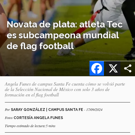
Novata de plata: atleta Tec
es subcampeona mundial
de flag football
Facebook
X
Angela Funes de campus Santa Fe cuenta cómo se volvió parte
de la Selección Nacional de México con solo 3 años de
formación en el flag football
Por
- 17/09/2024
SARAY GONZÁLEZ | CAMPUS SANTA FE
Fotos
CORTESÍA ANGELA FUNES
Tiempo estimado de lectura:5 mins