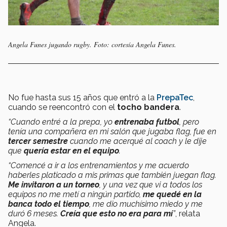
Angela Funes jugando rugby. Foto: cortesía Angela Funes.
No fue hasta sus 15 años que entró a la
PrepaTec
,
cuando se reencontró con el
tocho bandera
.
“Cuando entré a la prepa, yo
entrenaba futbol
, pero
tenía una compañera en mi salón que jugaba flag, fue en
tercer
semestre
cuando me acerqué al coach y le dije
que
quería estar en el equipo
.
“Comencé a ir a los entrenamientos y me acuerdo
haberles platicado a mis primas que también juegan flag.
Me invitaron a un torneo
, y una vez que vi a todos los
equipos no me metí a ningún partido,
me quedé en la
banca todo el tiempo
, me dio muchísimo miedo y me
duró 6 meses.
Creía que esto no era para mí
”
, relata
Angela.