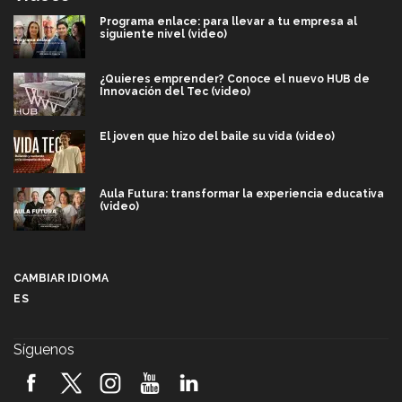
Programa enlace: para llevar a tu empresa al
siguiente nivel (video)
¿Quieres emprender? Conoce el nuevo HUB de
Innovación del Tec (video)
El joven que hizo del baile su vida (video)
Aula Futura: transformar la experiencia educativa
(video)
Más que un festival cultural: así es la magia de
VIBRART 2026 (video)
CAMBIAR IDIOMA
ES
Javier Guzmán: investigación con impacto social
(video)
Síguenos
¡México, en el top del mundial de robótica FIRST
2026! (video)