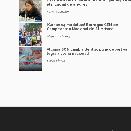
¡Jaque mate! La mexicana de 16 que aspira l
al mundial de ajedrez
Saray González
¡Ganan 14 medallas! Borregos CEM en
Campeonato Nacional de Atletismo
Alejandro López
Alumna SON cambia de disciplina deportiva, ¡
logra victoria nacional!
Carol Flores