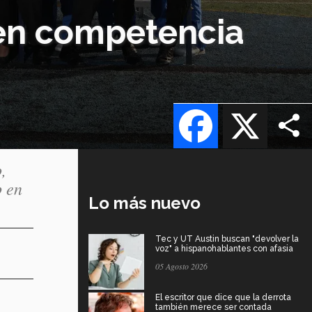
en competencia
Facebook
X
,
p en
Lo más nuevo
Tec y UT Austin buscan "devolver la
voz" a hispanohablantes con afasia
05 Agosto 2026
El escritor que dice que la derrota
también merece ser contada