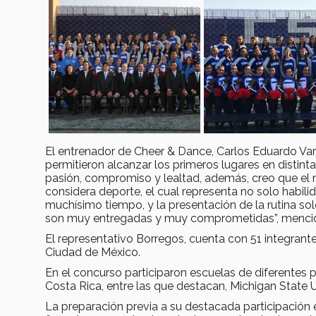
El entrenador de Cheer & Dance, Carlos Eduardo Varg
permitieron alcanzar los primeros lugares en distintas
pasión, compromiso y lealtad, además, creo que el 
considera deporte, el cual representa no solo habil
muchísimo tiempo, y la presentación de la rutina so
son muy entregadas y muy comprometidas”, mencio
El representativo Borregos, cuenta con 51 integran
Ciudad de México.
En el concurso participaron escuelas de diferentes 
Costa Rica, entre las que destacan, Michigan State U
La preparación previa a su destacada participación e