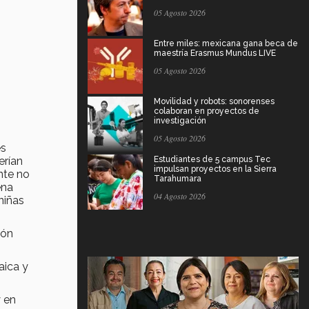
05 Agosto 2026
Entre miles: mexicana gana beca de
maestría Erasmus Mundus LIVE
05 Agosto 2026
Movilidad y robots: sonorenses
colaboran en proyectos de
investigación
05 Agosto 2026
es
erían
Estudiantes de 5 campus Tec
impulsan proyectos en la Sierra
nte no
Tarahumara
ena
04 Agosto 2026
niñas
ión
aica y
y en