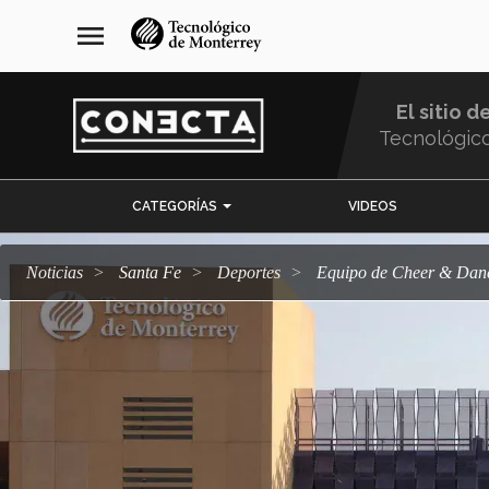
Pasar
navegación
menu
al
principal
contenido
principal
El sitio d
Tecnológic
Menu
CATEGORÍAS
VIDEOS
Comunidad
Noticias
Santa Fe
deportes
Equipo de Cheer & Dan