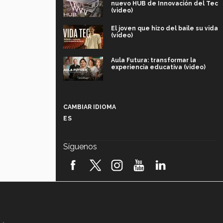
nuevo HUB de Innovación del Tec
(video)
El joven que hizo del baile su vida
(video)
Aula Futura: transformar la
experiencia educativa (video)
Más que un festival cultural: así es
la magia de VIBRART 2026 (video)
CAMBIAR IDIOMA
ES
Javier Guzmán: investigación con
impacto social (video)
Síguenos
¡México, en el top del mundial de
robótica FIRST 2026! (video)
Vida Tec: Pasión, disciplina y
básquetbol, con Gael Adame
(video)
¿Cómo es el Modelo Educativo