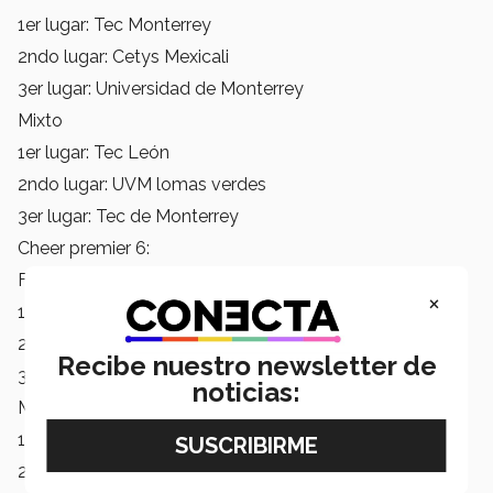
1er lugar: Tec Monterrey
2ndo lugar: Cetys Mexicali
3er lugar: Universidad de Monterrey
Mixto
1er lugar: Tec León
2ndo lugar: UVM lomas verdes
3er lugar: Tec de Monterrey
Cheer premier 6:
Femenil
×
1er lugar:
Tec de Monterrey CCM
2ndo lugar: Tec de Monterrey Puebla
Recibe nuestro newsletter de
3er lugar: Universidad Metropolitana de Monterrey
noticias:
Mixto
1er lugar: Universidad Jesuita de Guadalajara (ITESO)
2ndo lugar:
Tec de Monterrey CCM