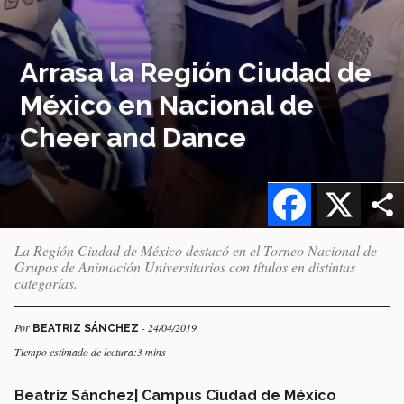
Arrasa la Región Ciudad de
México en Nacional de
Cheer and Dance
Facebook
X
La Región Ciudad de México destacó en el Torneo Nacional de
Grupos de Animación Universitarios con títulos en distintas
categorías.
Por
- 24/04/2019
BEATRIZ SÁNCHEZ
Tiempo estimado de lectura:3 mins
Beatriz Sánchez| Campus Ciudad de México