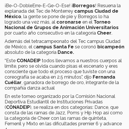
¡Be-O-DobleErre-E-Ge-O-Ese! ¡
Borregos
! Resuena la
explanada del Tec de Monterrey
campus Ciudad de
México
, la gente se pone de pie y Borregos lo ha
logrado una vez más, al
coronarse
en el
Torneo
Nacional de Grupos de Animación Universitarios
por cuarto año consecutivo en la categoría
Cheer
.
Además del tetracampeonato del Tec campus Ciudad
de México, el c
ampus Santa Fe
se coronó
bicampeón
absoluto de la categoría
Dance.
“Este
CONADEIP
todos llevamos a nuestros cuerpos al
límite, pero se olvida cuando pisas el escenario y eres
consciente que todo el proceso que tuviste con una
coreografía se acaba en 2.5 minutos", dijo
Fernanda
Cuéllar
, ganadora de borrego de oro, integrante de la
compañía danza actual
En este torneo organizado por la Comisión Nacional
Deportiva Estudiantil de Instituciones Privadas
(
CONADEIP
), se realiza en dos categorías: Dance, que
consta de las ramas de Jazz, Poms y Hip Hop así como
la categoría de Cheer con las ramas de quinteta,
Femenil y Mixto en las dificultades premier 6 y advance