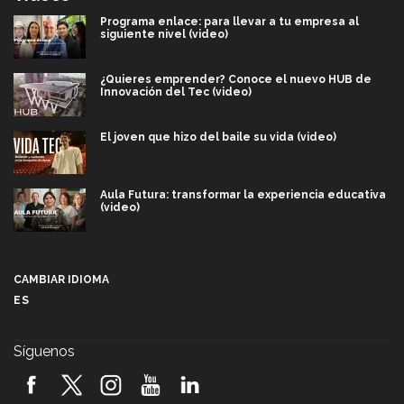
Programa enlace: para llevar a tu empresa al
siguiente nivel (video)
¿Quieres emprender? Conoce el nuevo HUB de
Innovación del Tec (video)
El joven que hizo del baile su vida (video)
Aula Futura: transformar la experiencia educativa
(video)
Más que un festival cultural: así es la magia de
VIBRART 2026 (video)
CAMBIAR IDIOMA
ES
Javier Guzmán: investigación con impacto social
(video)
Síguenos
¡México, en el top del mundial de robótica FIRST
2026! (video)