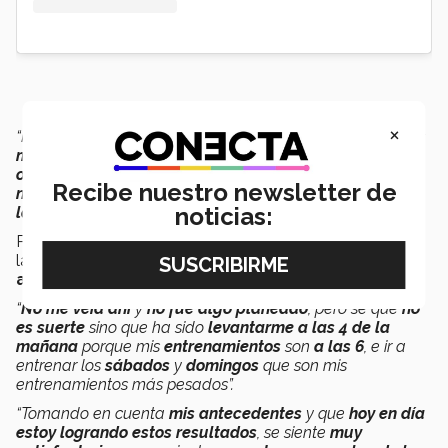
×
“Más que algo físico creo que
para ser Spartan
necesitas
mucha fortaleza mental
porque es una
carrera de
obstáculos
que antes de retarte a nivel físico,
te retan a
Recibe nuestro newsletter de
nivel mental
y
si tu no crees
que lo vas
a lograr
,
no lo
noticias:
logras”
.
Para la atleta Spartan,
estos logros
y
trayectoria
en
la carrera han sido una
sorpresa
llena de
aprendizajes
y
sacrificios
.
“
No me veía ahí
y
no fue algo planeado
, pero se que
no
es suerte
sino que ha sido
levantarme a las 4 de la
mañana
porque mis
entrenamientos
son
a las 6
, e ir a
entrenar los
sábados
y
domingos
que son mis
entrenamientos más pesados”.
“Tomando en cuenta
mis antecedentes
y que
hoy en día
estoy logrando estos resultados
, se siente
muy