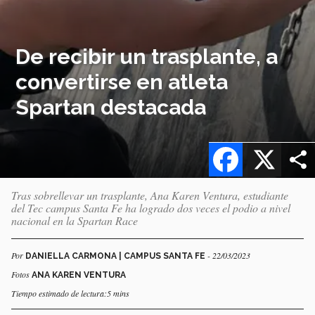
De recibir un trasplante, a
convertirse en atleta
Spartan destacada
Facebook
X
Tras sobrellevar un trasplante, Ana Karen Ventura, estudiante
del Tec campus Santa Fe ha logrado dos veces el podio a nivel
nacional en la Spartan Race
Por
- 22/03/2023
DANIELLA CARMONA | CAMPUS SANTA FE
Fotos
ANA KAREN VENTURA
Tiempo estimado de lectura:5 mins