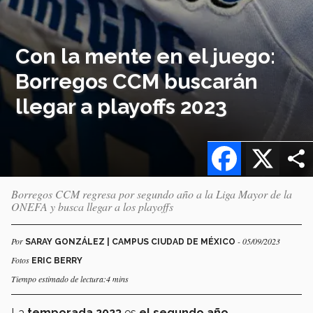
Con la mente en el juego:
Borregos CCM buscarán
llegar a playoffs 2023
Facebook
X
Borregos CCM regresa por segundo año a la Liga Mayor de la
ONEFA y busca llegar a los playoffs
Por
- 05/09/2023
SARAY GONZÁLEZ | CAMPUS CIUDAD DE MÉXICO
Fotos
ERIC BERRY
Tiempo estimado de lectura:4 mins
La
temporada 2023
es
el segundo año