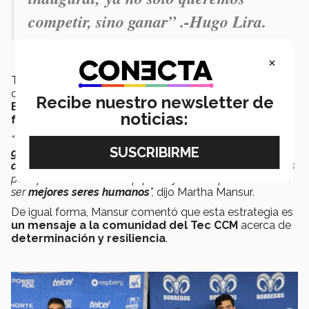
competir, sino ganar
” .-Hugo Lira.
×
Tanto dentro de la chancha como fuera de esta, los
coaches y formadores de los jugadores buscan que los
Recibe nuestro newsletter de
Borregos de CCM
sean reconocidos por su
noticias:
formación integral, deportiva y académica
.
“Todos nuestros estudiantes fueron reclutados por sus
grandes capacidades deportivas
y por su
gran
desempeño académico,
características que necesitamos
para poder tener a un equipo de jóvenes que los lleven a
ser
mejores seres humanos
”,
dijo Martha Mansur
.
De igual forma, Mansur comentó que esta estrategia es
un mensaje a la comunidad del Tec CCM
acerca de
determinación y resiliencia
.