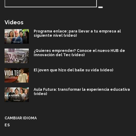
Videos
Programa enlace: para llevar a tu empresa al
siguiente nivel (video)
¿Quieres emprender? Conoce el nuevo HUB de
Innovación del Tec (video)
El joven que hizo del baile su vida (video)
Aula Futura: transformar la experiencia educativa
(video)
Más que un festival cultural: así es la magia de
VIBRART 2026 (video)
CAMBIAR IDIOMA
ES
Javier Guzmán: investigación con impacto social
(video)