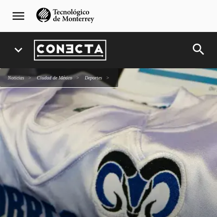
Pasar
navegación
menu
al
principal
contenido
principal
search
expand_more
Noticias
Ciudad de México
deportes