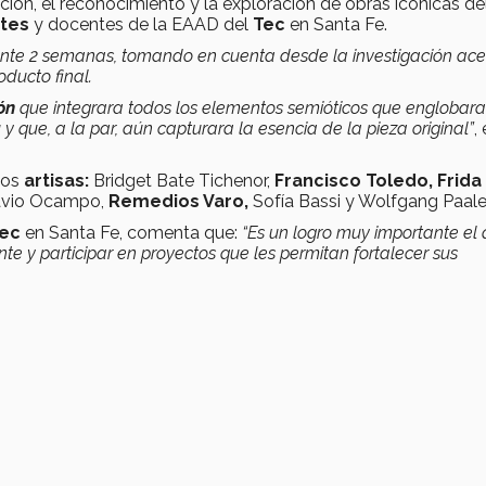
ación, el reconocimiento y la exploración de obras icónicas de
tes
y docentes de la EAAD del
Tec
en Santa Fe.
e 2 semanas, tomando en cuenta desde la investigación ace
oducto final.
ón
que integrara todos los elementos semióticos que englobara
a
y que, a la par, aún capturara la esencia de la pieza original”
,
 los
artisas:
Bridget Bate Tichenor,
Francisco Toledo,
Frida
vio Ocampo,
Remedios Varo,
Sofía Bassi y Wolfgang Paale
ec
en Santa Fe, comenta que:
“Es un logro muy importante el
e y participar en proyectos que les permitan fortalecer sus