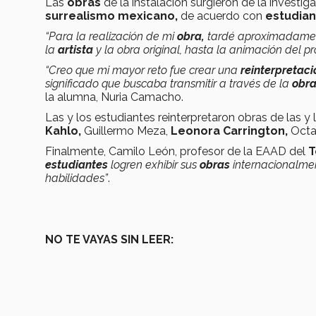
Las
obras
de la instalación surgieron de la investig
surrealismo mexicano,
de acuerdo con
estudian
“Para la realización de mi
obra,
tardé aproximadament
la
artista
y la obra original, hasta la animación del pr
“Creo que mi mayor reto fue crear una
reinterpretaci
significado que buscaba transmitir a través de la
obr
la alumna, Nuria Camacho.
Las y los estudiantes reinterpretaron obras de las y
Kahlo,
Guillermo Meza,
Leonora Carrington,
Octa
Finalmente, Camilo León, profesor de la EAAD del
T
estudiantes
logren exhibir sus
obras
internacionalment
habilidades”
.
NO TE VAYAS SIN LEER: