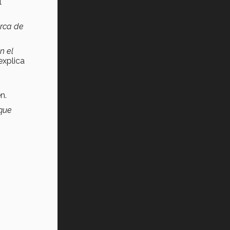
l
rca de
n el
 explica
n.
 que