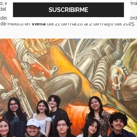
, este sueño se hizo realidad”
, expresa Sofía Pedraza, alumna
del
Tec campus Santa Fe.
 del surgimiento del surrealismo: México, epicentro de vanguar
al de México en
Viena
del 21 de marzo al 2 de mayo del 2025.