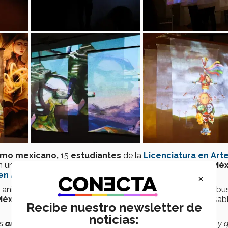
smo
mexicano,
15
estudiantes
de la
Licenciatura en Art
 una instalación multimedia en el
Instituto Cultural de Mé
n Austria.
×
 animación, ilustración y experimentación multimedia que b
México,
de acuerdo con
estudiantes
y docentes responsab
Recibe nuestro newsletter de
noticias:
os
artistas
hemos tenido la meta de
exponer
en algún lugar y 