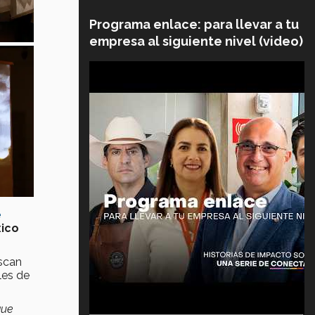
Programa enlace: para llevar a tu
empresa al siguiente nivel (video)
e
xico
uscan
les de
que