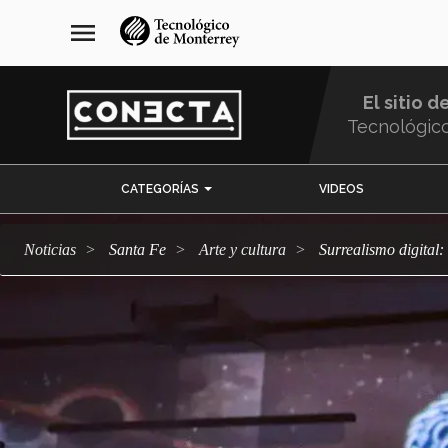
Pasar
navegación
menu
al
principal
contenido
principal
El sitio d
Tecnológic
Menu
CATEGORÍAS
VIDEOS
Comunidad
Noticias
Santa Fe
arte y cultura
Surrealismo digital