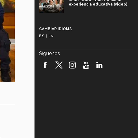
Aula Futura: transformar la
experiencia educativa (video)
Más que un festival cultural: así es
la magia de VIBRART 2026 (video)
CAMBIAR IDIOMA
ES
|
EN
Javier Guzmán: investigación con
impacto social (video)
Síguenos
¡México, en el top del mundial de
robótica FIRST 2026! (video)
Vida Tec: Pasión, disciplina y
básquetbol, con Gael Adame
(video)
¿Cómo es el Modelo Educativo
Tec? (video)
Vida Tec: Feminismo e Inteligencia
Artificial, Paola Ricaurte (video)