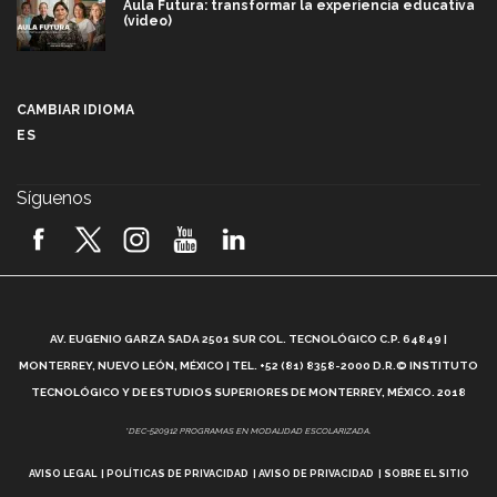
Aula Futura: transformar la experiencia educativa
(video)
Más que un festival cultural: así es la magia de
VIBRART 2026 (video)
CAMBIAR IDIOMA
ES
Javier Guzmán: investigación con impacto social
(video)
Síguenos
¡México, en el top del mundial de robótica FIRST
2026! (video)
Vida Tec: Pasión, disciplina y básquetbol, con Gael
Adame (video)
A
AV. EUGENIO GARZA SADA 2501 SUR COL. TECNOLÓGICO C.P. 64849 |
L
¿Cómo es el Modelo Educativo Tec? (video)
MONTERREY, NUEVO LEÓN, MÉXICO | TEL. +52 (81) 8358-2000 D.R.© INSTITUTO
TECNOLÓGICO Y DE ESTUDIOS SUPERIORES DE MONTERREY, MÉXICO. 2018
Vida Tec: Feminismo e Inteligencia Artificial, Paola
*DEC-520912 PROGRAMAS EN MODALIDAD ESCOLARIZADA.
Ricaurte (video)
AVISO LEGAL
POLÍTICAS DE PRIVACIDAD
AVISO DE PRIVACIDAD
SOBRE EL SITIO