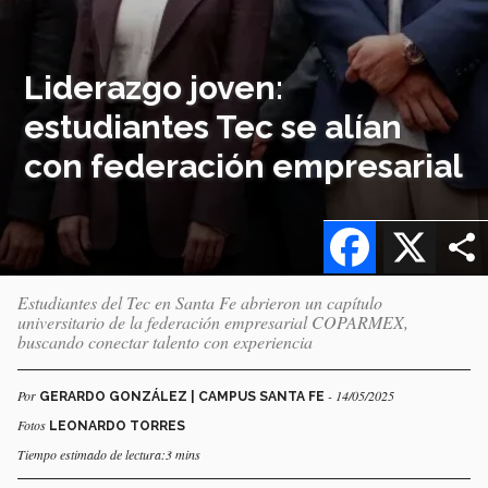
Liderazgo joven:
estudiantes Tec se alían
con federación empresarial
Facebook
X
Estudiantes del Tec en Santa Fe abrieron un capítulo
universitario de la federación empresarial COPARMEX,
buscando conectar talento con experiencia
Por
- 14/05/2025
GERARDO GONZÁLEZ | CAMPUS SANTA FE
Fotos
LEONARDO TORRES
Tiempo estimado de lectura:3 mins