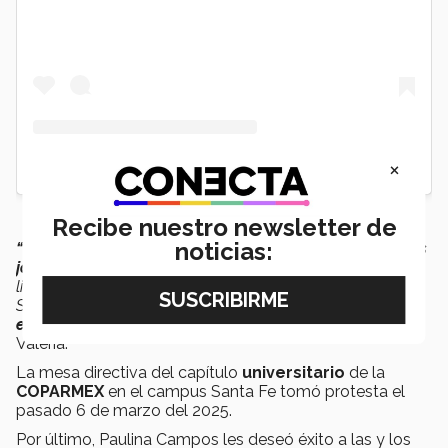
×
Recibe nuestro newsletter de
noticias:
“México
necesita más emprendedoras y
emprendedores
jóvenes
dispuestas y dispuestos a asumir el reto de
liderar.
No importa si eres
estudiante
de Ciencias
Sociales, Ingeniería o Estudios Creativos, el ADN
emprendedor
está en todas las carreras”
, sostiene
Valeria.
La mesa directiva del capítulo
universitario
de la
COPARMEX
en el campus Santa Fe tomó protesta el
pasado 6 de marzo del 2025.
Por último, Paulina Campos les deseó éxito a las y los