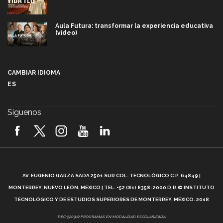
Aula Futura: transformar la experiencia educativa
(video)
Más que un festival cultural: así es la magia de
VIBRART 2026 (video)
CAMBIAR IDIOMA
ES
Javier Guzmán: investigación con impacto social
(video)
Síguenos
¡México, en el top del mundial de robótica FIRST
2026! (video)
Vida Tec: Pasión, disciplina y básquetbol, con Gael
Adame (video)
A
AV. EUGENIO GARZA SADA 2501 SUR COL. TECNOLÓGICO C.P. 64849 |
L
¿Cómo es el Modelo Educativo Tec? (video)
MONTERREY, NUEVO LEÓN, MÉXICO | TEL. +52 (81) 8358-2000 D.R.© INSTITUTO
TECNOLÓGICO Y DE ESTUDIOS SUPERIORES DE MONTERREY, MÉXICO. 2018
Vida Tec: Feminismo e Inteligencia Artificial, Paola
*DEC-520912 PROGRAMAS EN MODALIDAD ESCOLARIZADA.