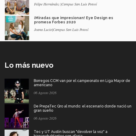
Felipe Hernández |Campus San Luis Potosí
¡Miradas que impresionan! Eye Design es
promesa Forbes 2020
Joana Lucio|Campus San Luis Potosí
Lo más nuevo
Borregos CCM van por el campeonato en Liga Mayor de
americano
06 Agosto 2026
De PrepaTec Qro al mundo: el escenario donde nació un
gran sueño
06 Agosto 2026
Tec y UT Austin buscan "devolver la voz" a