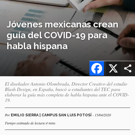
Jóvenes mexicanas crean
guía del COVID-19 para
habla hispana
Facebook
X
El diseñador Antonio Olombrada, Director Creativo del estudio
Blash Design, en España, buscó a estudiantes del TEC para
elaborar la guía más completa de habla hispana ante el COVID-
19.
Por
- 15/04/2020
EMILIO SIERRA | CAMPUS SAN LUIS POTOSÍ
Tiempo estimado de lectura:4 mins