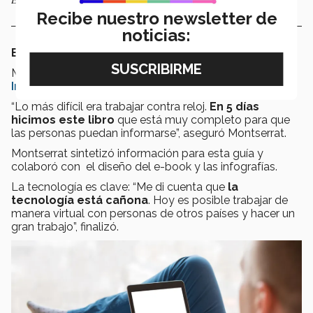
Recibe nuestro newsletter de
noticias:
EL RETO FUE EL TIEMPO
Montserrat García estudia el 2° semestre de
Diseño
Industrial
y comparte su historia para
CONECTA.
“Lo más difícil era trabajar contra reloj.
En 5 días
hicimos este libro
que está muy completo para que
las personas puedan informarse”, aseguró Montserrat.
Montserrat sintetizó información para esta guía y
colaboró con el diseño del e-book y las infografías.
La tecnología es clave: “Me di cuenta que
la
tecnología está cañona
. Hoy es posible trabajar de
manera virtual con personas de otros países y hacer un
gran trabajo”, finalizó.