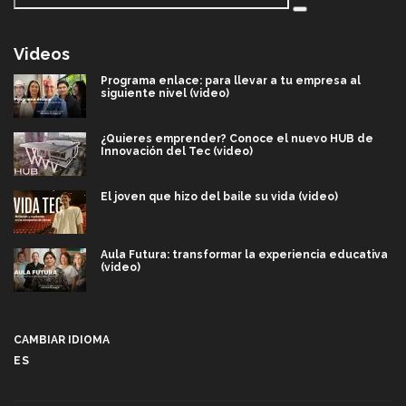
Videos
Programa enlace: para llevar a tu empresa al
siguiente nivel (video)
¿Quieres emprender? Conoce el nuevo HUB de
Innovación del Tec (video)
El joven que hizo del baile su vida (video)
Aula Futura: transformar la experiencia educativa
(video)
Más que un festival cultural: así es la magia de
VIBRART 2026 (video)
CAMBIAR IDIOMA
ES
Javier Guzmán: investigación con impacto social
(video)