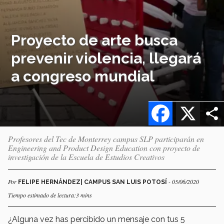
Proyecto de arte busca
prevenir violencia, llegará
a congreso mundial
Facebook
X
Profesores del Tec de Monterrey campus SLP participarán en
Engineering and Product Design Education con proyecto de
investigación de la Escuela de Estudios Creativos
Por
- 05/06/2020
FELIPE HERNÁNDEZ| CAMPUS SAN LUIS POTOSÍ
Tiempo estimado de lectura:3 mins
¿Alguna vez has percibido un mensaje con tus 5