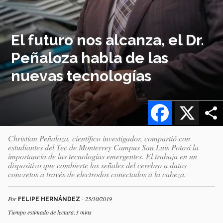
El futuro nos alcanza, el Dr.
Peñaloza habla de las
nuevas tecnologías
Facebook
X
Christian Peñaloza, científico investigador, compartió con
estudiantes del Tec de Monterrey Campus San Luis Potosí la
importancia de las tecnologías emergentes. El trabaja en un
dispositivo que combierte las señales del cerebro a datos
concretos a través de electrodos conectados a la cabeza.
Por
- 25/10/2019
FELIPE HERNÁNDEZ
Tiempo estimado de lectura:3 mins