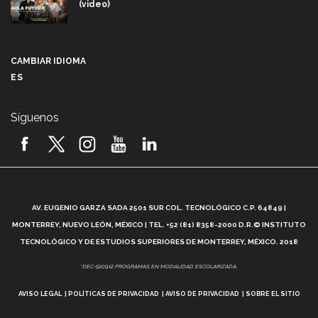
(video)
Más que un festival cultural: así es la magia de
VIBRART 2026 (video)
CAMBIAR IDIOMA
ES
Javier Guzmán: investigación con impacto social
(video)
Síguenos
¡México, en el top del mundial de robótica FIRST
2026! (video)
Vida Tec: Pasión, disciplina y básquetbol, con Gael
Adame (video)
A
AV. EUGENIO GARZA SADA 2501 SUR COL. TECNOLÓGICO C.P. 64849 |
L
¿Cómo es el Modelo Educativo Tec? (video)
MONTERREY, NUEVO LEÓN, MÉXICO | TEL. +52 (81) 8358-2000 D.R.© INSTITUTO
TECNOLÓGICO Y DE ESTUDIOS SUPERIORES DE MONTERREY, MÉXICO. 2018
Vida Tec: Feminismo e Inteligencia Artificial, Paola
*DEC-520912 PROGRAMAS EN MODALIDAD ESCOLARIZADA.
Ricaurte (video)
AVISO LEGAL
POLÍTICAS DE PRIVACIDAD
AVISO DE PRIVACIDAD
SOBRE EL SITIO